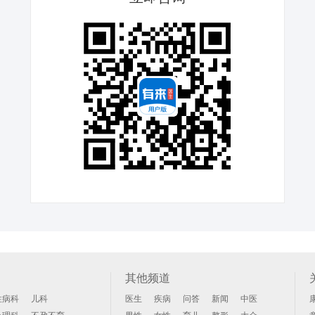
其他频道
性病科
儿科
医生
疾病
问答
新闻
中医