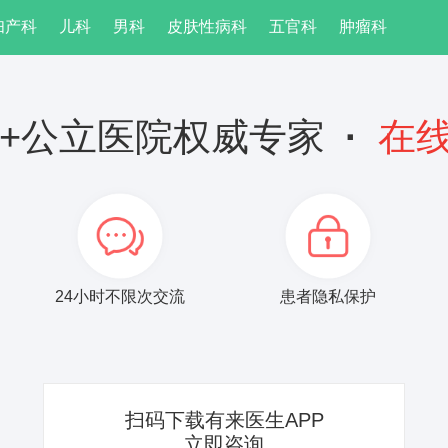
妇产科
儿科
男科
皮肤性病科
五官科
肿瘤科
万+公立医院权威专家
·
在
24小时不限次交流
患者隐私保护
扫码下载有来医生APP
立即咨询