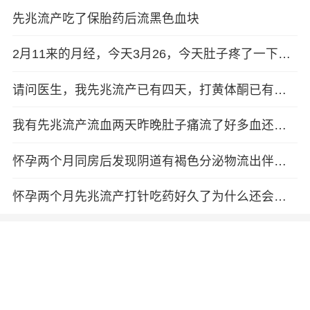
先兆流产吃了保胎药后流黑色血块
2月11来的月经，今天3月26，今天肚子疼了一下然
后有黑褐色血块流出，是先兆流产吗？（期间如果
一次医...
请问医生，我先兆流产已有四天，打黄体酮已有三
次和吊水，为什么肚子有一阵一阵疼痛呢和出2公分
大小的血块
我有先兆流产流血两天昨晚肚子痛流了好多血还有
一块血块现在不出血了请问是流产了吗？
怀孕两个月同房后发现阴道有褐色分泌物流出伴有
血块然后去医院做b超说一切正常有先兆流产的可能
怀孕两个月先兆流产打针吃药好久了为什么还会出
血？还时出血块怎么回事？做B超又说宝宝没事？可
从刚怀孕到...