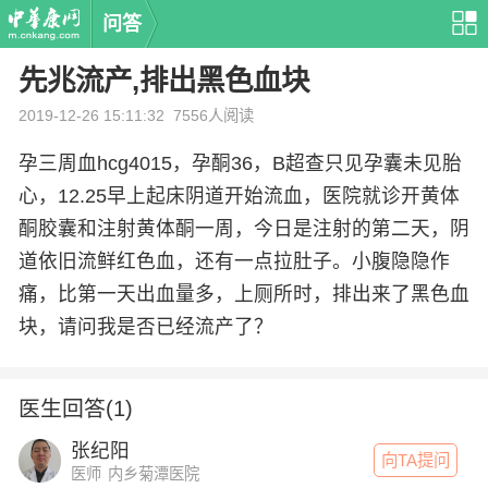
问答
先兆流产,排出黑色血块
2019-12-26 15:11:32
7556人阅读
孕三周血hcg4015，孕酮36，B超查只见孕囊未见胎
心，12.25早上起床阴道开始流血，医院就诊开黄体
酮胶囊和注射黄体酮一周，今日是注射的第二天，阴
道依旧流鲜红色血，还有一点拉肚子。小腹隐隐作
痛，比第一天出血量多，上厕所时，排出来了黑色血
块，请问我是否已经流产了？
医生回答(1)
张纪阳
向TA提问
医师
内乡菊潭医院