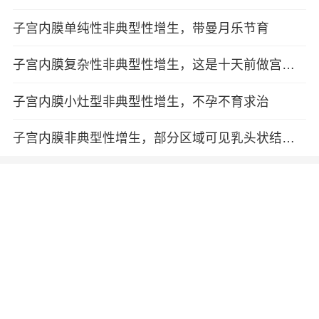
子宫内膜单纯性非典型性增生，带曼月乐节育
子宫内膜复杂性非典型性增生，这是十天前做宫腔
镜探查及诊刮后病理检查结果，我现在必须做子宫
切除手术，请
子宫内膜小灶型非典型性增生，不孕不育求治
子宫内膜非典型性增生，部分区域可见乳头状结
构，刮宫标本不能除外癌，是什么意思