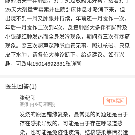
酵的馒头一样肿胀，打了抗过敏药无好转，接着打了
25天大剂量青霉素并住院卧床休息才略消下来，但
出院不到一周又肿胀并持续，年前还一月发作一次，
年后一月发作二次到4次，反复肿胀大多伴有脚背及
小腿部红肿发热而全身发冷现象，期间有三次有疼痛
现象。照三次超声深静脉血管无事，照过核磁，只见
皮下水肿，请各位大神诊断下，给点建议。如有兴
趣，可致电15014692881私详聊
医生回答(1)
张纪阳
向TA提问
医师
内乡菊潭医院
发烧的原因错综复杂，最常见的问题还是由于
存在感染导致的，可能是由于存在呼吸道感
染，也可能是免疫性疾病、结核感染等情况造