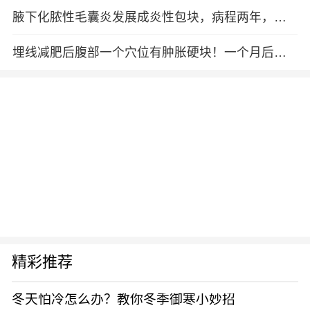
腋下化脓性毛囊炎发展成炎性包块，病程两年，反
复发作，化脓后手术切除已一年多，现刀口附近有
肿胀迹象，疑
埋线减肥后腹部一个穴位有肿胀硬块！一个月后红
肿，开始发烧，做了引流手术、术后2个月了反复流
浓液化！里
精彩推荐
冬天怕冷怎么办？教你冬季御寒小妙招