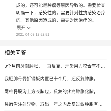
成的，还可能是肿瘤等原因导致的。需要检查
明确一下，感染性的，需要针对性抗感染治疗
的。其他原因造成的，需要对因治疗的。
展开
2021-04-09 12:52:51
相关问答
3个月前牙龈肿胀，一直反复，牙齿用力咬合有不适
感，昨天牙龈涨长出了个小浓包，是怎么回事？
我胫腓骨骨折钢板内置已十个月，还反复肿胀，请
问正常吗？‘
尾椎骨股沟上方长脓包，反复的疼痛肿胀化脓，怎
么
鼻唇沟注射异物，取出一年之内反复过敏肿胀有硬
块