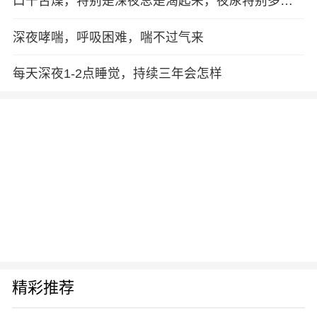
口干舌燥，特别是深夜总是渴起来，夜尿特别多，
大概4,5次，睡不好，眼睛干涩，麻烦您医生这是怎
么了？
深夜哮喘，呼吸困难，喘不过气来
每天深夜1-2点睡觉，持续三年会怎样
精彩推荐