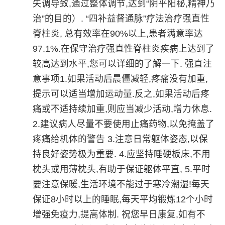
失调导致,通过整体调节,达到“阴平阳秘,精神乃
治”的目的）. “四补益督通脉”疗法治疗强直性
脊柱炎, 总有效率在90%以上,患者满意率达
97.1%.在保守治疗强直性脊柱炎疾病上达到了
较高达到水平,您可以详细的了解一下. 强直注
意事项1.如果活动后晨僵减轻,疼痛没有加重,
提示可以适当增加运动量.反之,如果活动后疼
痛或不适持续加重,则应当减少活动,增力休息.
2.建议病人尽量不要使用止痛药物,以免掩盖了
疼痛给机体的警告 3.注意日常躯体姿态,以保
持良好姿势极为重要. 4.应坚持睡硬板床,不用
枕头或用薄枕头,有助于保证躯体平直, 5.平时
要注意保暖,生活环境不能过于寒冷潮湿!每天
保证8小时以上的睡眠,每天平均锻炼12个小时
增强免疫力,提高体制. 祝您早日康复,如有不