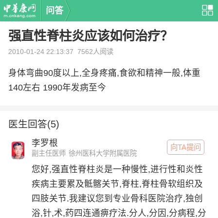
问答
强直性脊柱炎应该如何治疗？
2010-01-24 22:13:37
7562人阅读
身体弯曲90度以上,全身疼痛,食欲和精神一般,体重
140左右 1990年发病至今
医生回答(5)
李罗根
向TA提问
副主任医师
徐州医科大学附属医院
您好,强直性脊柱炎是一种慢性,进行性和炎性
疾病主要累及骶髂关节,脊柱,脊柱骨软组织及
四肢关节.我建议您到专业骨科医院治疗,独创
浴,针,术,药四连通痹疗法.分人,分因,分病程,分