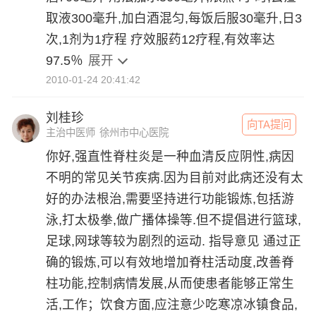
取液300毫升,加白酒混匀,每饭后服30毫升,日3
次,1剂为1疗程 疗效服药12疗程,有效率达
97.5％
展开
2010-01-24 20:41:42
刘桂珍
向TA提问
主治中医师
徐州市中心医院
你好,强直性脊柱炎是一种血清反应阴性,病因
不明的常见关节疾病.因为目前对此病还没有太
好的办法根治,需要坚持进行功能锻炼,包括游
泳,打太极拳,做广播体操等.但不提倡进行篮球,
足球,网球等较为剧烈的运动. 指导意见 通过正
确的锻炼,可以有效地增加脊柱活动度,改善脊
柱功能,控制病情发展,从而使患者能够正常生
活,工作；饮食方面,应注意少吃寒凉冰镇食品,