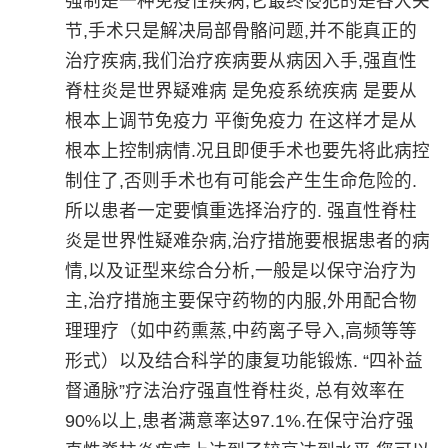
强制是一种免疫性疾病,它最终侵犯的是各大关
节,手术只是解决局部骨骼问题,并不能真正的
治疗疾病,我们治疗疾病要从病因入手,强直性
脊柱炎是世界疑难病 是免疫系统疾病 是要从
根本上调节免疫力 平衡免疫力 在这样才是从
根本上控制病情.况且即便手术也要先将此病控
制住了,否则手术也有可能会产生生命危险的.
所以患者一定要慎重选择治疗的. 强直性脊柱
炎是世界性疑难杂病,治疗措施要根据患者的病
情,以及证型来综合分析,一般是以保守治疗为
主,治疗措施主要保守药物的内服,外用配合物
理理疗（如中药熏蒸,中药离子导入,高频等等
形式）以及结合科学的康复功能锻炼. “四补益
督通脉”疗法治疗强直性脊柱炎, 总有效率在
90%以上,患者满意率达97.1%.在保守治疗强