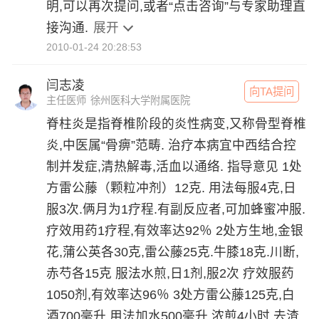
明,可以再次提问,或者“点击咨询”与专家助理直
接沟通.
展开
2010-01-24 20:28:53
闫志凌
向TA提问
主任医师
徐州医科大学附属医院
脊柱炎是指脊椎阶段的炎性病变,又称骨型脊椎
炎,中医属“骨痹”范畴. 治疗本病宜中西结合控
制并发症,清热解毒,活血以通络. 指导意见 1处
方雷公藤（颗粒冲剂）12克. 用法每服4克,日
服3次.俩月为1疗程.有副反应者,可加蜂蜜冲服.
疗效用药1疗程,有效率达92％ 2处方生地,金银
花,蒲公英各30克,雷公藤25克.牛膝18克.川断,
赤芍各15克 服法水煎,日1剂,服2次 疗效服药
1050剂,有效率达96％ 3处方雷公藤125克,白
酒700毫升 用法加水500毫升,浓煎4小时,去渣