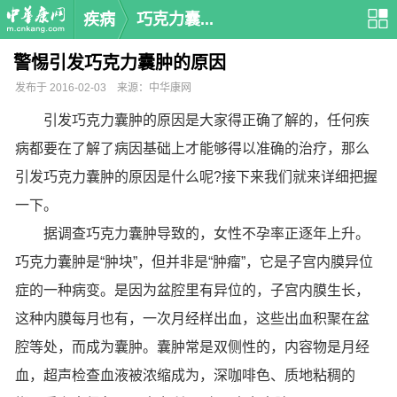
疾病
巧克力囊...
警惕引发巧克力囊肿的原因
发布于 2016-02-03 来源：中华康网
引发巧克力囊肿的原因是大家得正确了解的，任何疾
病都要在了解了病因基础上才能够得以准确的治疗，那么
引发巧克力囊肿的原因是什么呢?接下来我们就来详细把握
一下。
据调查巧克力囊肿导致的，女性不孕率正逐年上升。
巧克力囊肿是“肿块”，但并非是“肿瘤”，它是子宫内膜异位
症的一种病变。是因为盆腔里有异位的，子宫内膜生长，
这种内膜每月也有，一次月经样出血，这些出血积聚在盆
腔等处，而成为囊肿。囊肿常是双侧性的，内容物是月经
血，超声检查血液被浓缩成为，深咖啡色、质地粘稠的