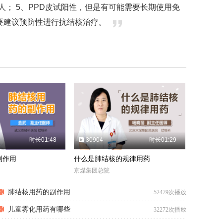
病人； 5、PPD皮试阳性，但是有可能需要长期使用免
，要建议预防性进行抗结核治疗。
时长01:48
30904
时长01:29
副作用
什么是肺结核的规律用药
京煤集团总院
肺结核用药的副作用
52479次播放
儿童雾化用药有哪些
32272次播放