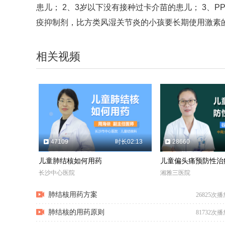
患儿； 2、3岁以下没有接种过卡介苗的患儿； 3、
疫抑制剂，比方类风湿关节炎的小孩要长期使用激素的
相关视频
47109
时长02:13
28660
儿童肺结核如何用药
儿童偏头痛预防性治
长沙中心医院
湘雅三医院
肺结核用药方案
26825次播
肺结核的用药原则
81732次播