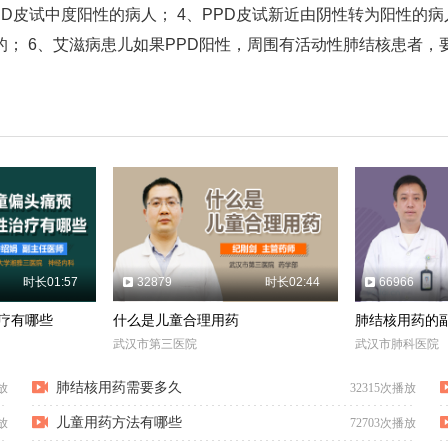
PPD皮试中度阳性的病人； 4、PPD皮试新近由阴性转为阳性的
； 6、艾滋病患儿如果PPD阳性，周围有活动性肺结核患者
时长01:57
32879
时长02:44
66966
疗有哪些
什么是儿童合理用药
肺结核用药的
武汉市第三医院
武汉市肺科医院
肺结核用药需要多久
放
32315次播放
儿童用药方法有哪些
放
72703次播放