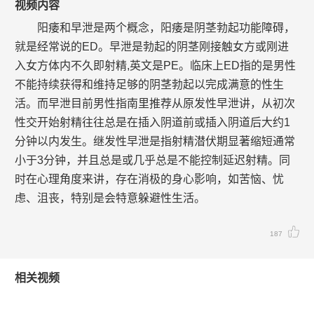
视频内容
阳痿和早泄是两个概念，阳痿是阴茎勃起功能障碍，
就是经常说的ED。早泄是勃起的阴茎刚接触女方或刚进
入女方体内不久即射精,英文是PE。临床上ED指的是男性
不能持续获得和维持足够的阴茎勃起以完成满意的性生
活。而早泄目前男性指南里推荐从原发性早泄讲，从初次
性交开始射精往往总是在插入阴道前或插入阴道后大约1
分钟以内发生。继发性早泄是指射精潜伏期显著缩短通常
小于3分钟，并且总是或几乎总是不能控制延迟射精。同
时在心理角度来讲，存在消极的身心影响，如苦恼、忧
虑、沮丧，特别是会特意躲避性生活。
187
相关视频