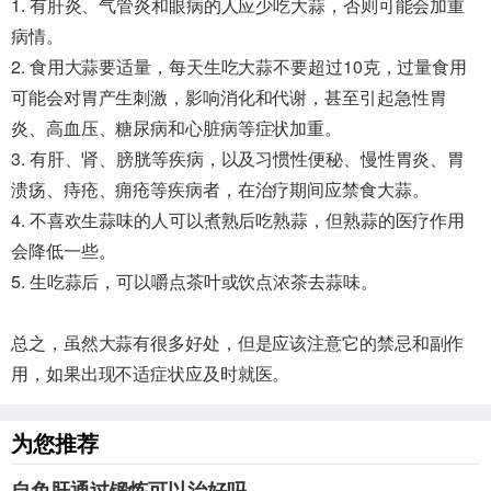
1. 有肝炎、气管炎和眼病的人应少吃大蒜，否则可能会加重
病情。
2. 食用大蒜要适量，每天生吃大蒜不要超过10克，过量食用
可能会对胃产生刺激，影响消化和代谢，甚至引起急性胃
炎、高血压、糖尿病和心脏病等症状加重。
3. 有肝、肾、膀胱等疾病，以及习惯性便秘、慢性胃炎、胃
溃疡、痔疮、痈疮等疾病者，在治疗期间应禁食大蒜。
4. 不喜欢生蒜味的人可以煮熟后吃熟蒜，但熟蒜的医疗作用
会降低一些。
5. 生吃蒜后，可以嚼点茶叶或饮点浓茶去蒜味。
总之，虽然大蒜有很多好处，但是应该注意它的禁忌和副作
用，如果出现不适症状应及时就医。
为您推荐
自免肝通过锻炼可以治好吗