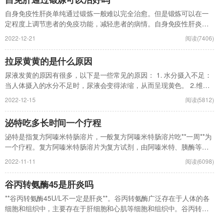
自身免疫性肝炎单纯通过锻炼一般难以完全治愈。但是锻炼可以在一
定程度上调节患者的免疫功能，减轻患者的病情。自身免疫性肝炎主
要是由于患者的淋巴细...
2022-12-21
阅读(7406)
拉尿黄黄的是什么原因
尿液发黄的原因有很多，以下是一些常见的原因： 1. 水分摄入不足：
当人体摄入的水分不足时，尿液会变得浓缩，从而呈现黄色。 2.维生
素摄入：...
2022-12-15
阅读(5812)
泌特吃多长时间一个疗程
泌特是指复方阿嗪米特肠溶片，一般复方阿嗪米特肠溶片吃**一周**为
一个疗程。复方阿嗪米特肠溶片为复方试剂，由阿嗪米特、胰酶等混
合而成，其中...
2022-11-11
阅读(6098)
谷丙转氨酶45是肝炎吗
**谷丙转氨酶45U/L不一定是肝炎**。谷丙转氨酶广泛存在于人体的各
细胞和组织中，主要存在于肝细胞和心肌等细胞和组织中。谷丙转氨
酶的正常...