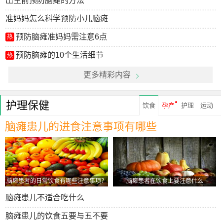
出生前预防脑瘫的方法
准妈妈怎么科学预防小儿脑瘫
预防脑瘫准妈妈需注意6点
热
预防脑瘫的10个生活细节
热
更多精彩内容
护理保健
饮食
孕产
护理
运动
脑瘫患儿的进食注意事项有哪些
脑瘫患者的日常饮食有哪些注意事项？
脑瘫患者在饮食上要注意什么
脑瘫患儿不适合吃什么
脑瘫患儿的饮食五要与五不要