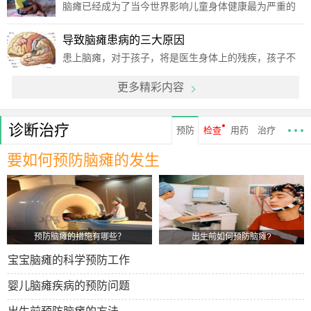
一点呢?这是很多家长最关心的问题。脑瘫的产生原因是
脑瘫已经成为了当今世界影响儿童身体健康最为严重的
什么呢
脑部疾病，虽然小孩患了脑瘫之后不会给智力发育造成
影响，但是由于脑瘫会影响中枢神经对运动的调节能
导致脑瘫患病的三大原因
力，所以，儿童得了脑瘫以后行为活动会出现异常。那
患上脑瘫，对于孩子，将是医生身体上的残疾，孩子不
么导致小孩
能进行正常的生活，不能与其他正常人一样，按时进行
更多精彩内容
上下班，对孩子来说是极度残忍的，所以，人们要了解
脑瘫的患病原因，在生活中，对可能诱发脑瘫的习惯、
病症进行
诊断治疗
预防
检查
用药
治疗
要如何预防脑瘫的发生
预防脑瘫的措施有哪些？
出生前如何预防脑瘫?
宝宝脑瘫的科学预防工作
婴儿脑瘫疾病的预防问题