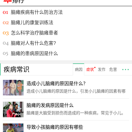
脑瘫疾病有什么防治方法
脑瘫儿的康复训练法
怎么科学治疗脑瘫患者
脑瘫对人有什么危害?
脑瘫的患病原因是什么
疾病常识
病因
症状
发作
危害
造成小儿脑瘫的原因是什么？
造成小儿脑瘫的原因是什么，引发小儿脑瘫的因素有哪
些呢？你了解引发小儿脑瘫的因素都有什么吗？为什么
新生儿容易引发小儿脑瘫呢？揣着这些疑问来听听育儿
脑瘫的发病原因是什么
专家的详细介绍，希望对您有所帮助。了解小儿脑瘫才
脑瘫是大脑受到损伤而造成的一种疾病，常见于小儿。
能更好的
它的发病，给无数小孩的健康成长带来无数的困扰。那
么该怎么做才能让脑瘫患儿成长的过程中面临的困难少
导致小孩脑瘫的原因有哪些