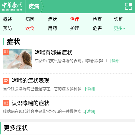
疾病
概述
病因
症状
治疗
检查
诊断
预防
饮食
用药
护理
危害
更多
症状
01
哮喘有哪些症状
专家介绍支气管哮喘的表现，哮喘俗称&ld...
[详细]
哮喘的症状表现
02
当今社会哮喘病已普遍存在，它的病因多种多...
[详细]
认识哮喘的症状
03
哮喘病在现代社会中是非常常见的一种慢性疾...
[详细]
更多症状