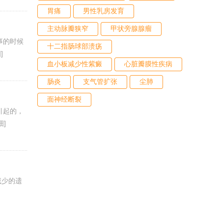
胃痛
男性乳房发育
主动脉瓣狭窄
甲状旁腺腺瘤
事的时候
十二指肠球部溃疡
]
血小板减少性紫癜
心脏瓣膜性疾病
肠炎
支气管扩张
尘肺
面神经断裂
引起的，
细]
减少的遗