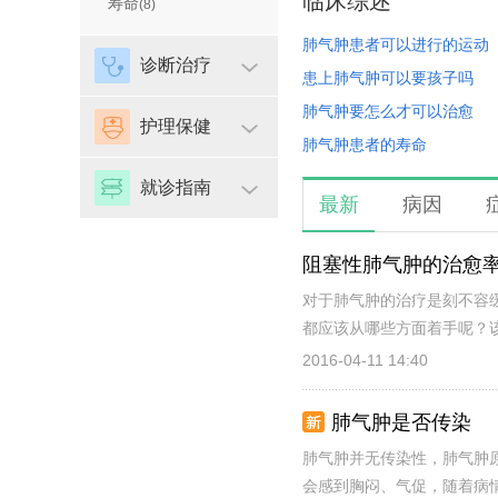
临床综述
寿命
(8)
肺气肿患者可以进行的运动
诊断治疗
患上肺气肿可以要孩子吗
肺气肿要怎么才可以治愈
护理保健
肺气肿患者的寿命
就诊指南
最新
病因
阻塞性肺气肿的治愈
对于肺气肿的治疗是刻不容
都应该从哪些方面着手呢？该
2016-04-11 14:40
肺气肿是否传染
肺气肿并无传染性，肺气肿
会感到胸闷、气促，随着病情