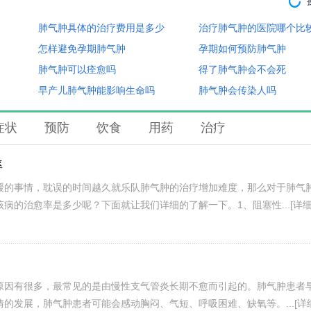
肺气肿具体的治疗费用是多少
治疗肺气肿的医院哪个比
怎样避免孕期肺气肿
孕期如何预防肺气肿
肺气肿可以痊愈吗
得了肺气肿会不会死
早产儿肺气肿能影响生命吗
肺气肿会传染人吗
症状
预防
饮食
用药
治疗
率
缓的事情，耽误的时间越久就乐队肺气肿的治疗增加难度，那么对于肺气
病的治愈率是多少呢？下面就让我们详细的了解一下。1、阻塞性...
[详细
原因有很多，最常见的是由慢性支气管炎长期不愈而引起的。肺气肿患者
的发展，肺气肿患者可能会感动胸闷、气短、呼吸困难、缺氧等。...
[详