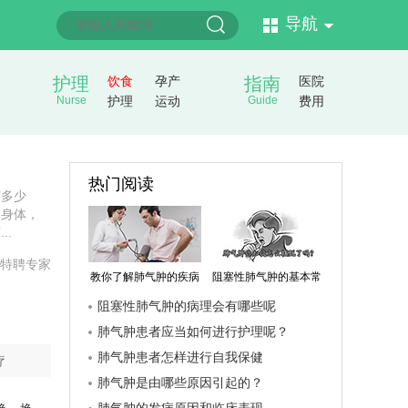
导航
护理
饮食
孕产
指南
医院
Nurse
护理
运动
Guide
费用
热门阅读
有多少
的身体，
..
特聘专家
教你了解肺气肿的疾病
阻塞性肺气肿的基本常
阻塞性肺气肿的病理会有哪些呢
分期
识有哪些呢?
肺气肿患者应当如何进行护理呢？
肺气肿患者怎样进行自我保健
疗
肺气肿是由哪些原因引起的？