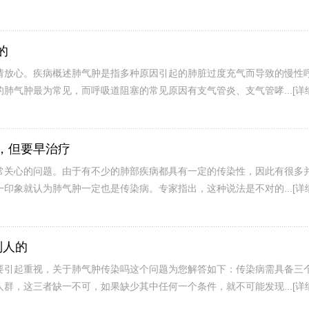
的
请放心。疾病概述肺气肿是指多种原因引起的肺脏过度充气而导致的慢性
肺气肿最为常见，而呼吸道阻塞的常见原因有支气管炎、支气管哮...
[详
，但要早治疗
常关心的问题。由于有不少的肺部疾病都具有一定的传染性，因此有很多
印象就认为肺气肿一定也是传染病。专家指出，这种说法是不对的...
[详
别人的
要引起重视，关于肺气肿传染吗这个问题为您解答如下：传染病需具备三
群，这三者缺一不可，如果缺少其中任何一个条件，就不可能发现...
[详