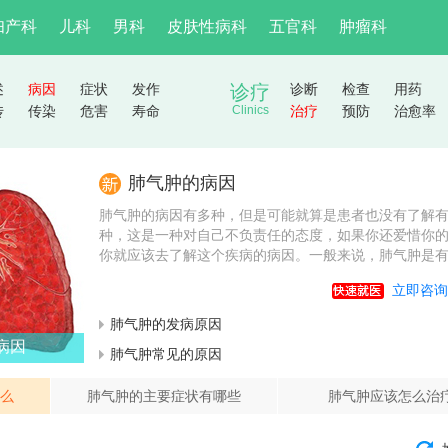
妇产科
儿科
男科
皮肤性病科
五官科
肿瘤科
述
病因
症状
发作
诊疗
诊断
检查
用药
传
传染
危害
寿命
Clinics
治疗
预防
治愈率
肺气肿的病因
肺气肿的病因有多种，但是可能就算是患者也没有了解
种，这是一种对自己不负责任的态度，如果你还爱惜你
你就应该去了解这个疾病的病因。一般来说，肺气肿是有.
立即咨询
肺气肿的发病原因
病因
肺气肿常见的原因
么
肺气肿的主要症状有哪些
肺气肿应该怎么治