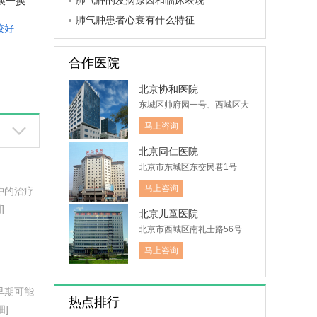
肺气肿的发病原因和临床表现
换一换
肺气肿患者心衰有什么特征
较好
合作医院
北京协和医院
东城区帅府园一号、西城区大
木仓胡同41号
马上咨询
北京同仁医院
北京市东城区东交民巷1号
马上咨询
肿的治疗
]
北京儿童医院
北京市西城区南礼士路56号
马上咨询
早期可能
热点排行
细]