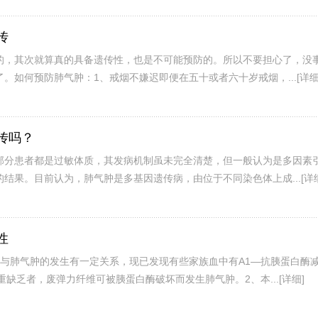
传
的，其次就算真的具备遗传性，也是不可能预防的。所以不要担心了，没
。如何预防肺气肿：1、戒烟不嫌迟即便在五十或者六十岁戒烟，...
[详细
传吗？
部分患者都是过敏体质，其发病机制虽未完全清楚，但一般认为是多因素
结果。目前认为，肺气肿是多基因遗传病，由位于不同染色体上成...
[详
性
传与肺气肿的发生有一定关系，现已发现有些家族血中有A1—抗胰蛋白酶
重缺乏者，废弹力纤维可被胰蛋白酶破坏而发生肺气肿。2、本...
[详细]