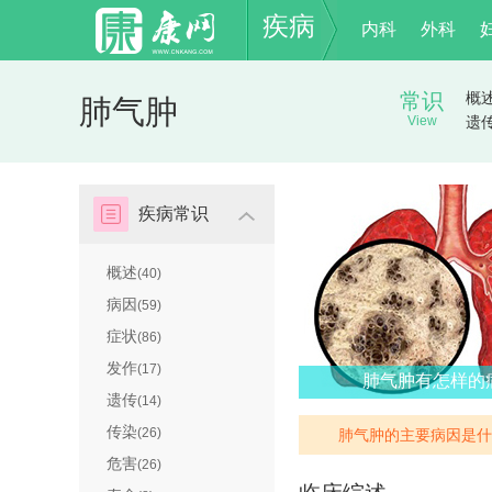
疾病
内科
外科
常识
概
肺气肿
View
遗
疾病常识
概述
(40)
病因
(59)
症状
(86)
发作
(17)
肺气肿有怎样的
遗传
(14)
传染
(26)
肺气肿的主要病因是什
危害
(26)