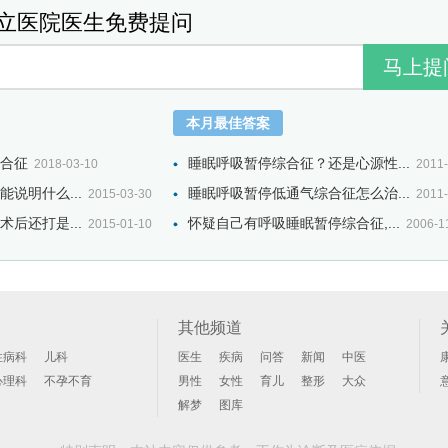
立医院医生免费提问
本月最佳答案
合征
睡眠呼吸暂停综合征？还是心源性...
2018-03-10
2011-
说明什么...
睡眠呼吸暂停低通气综合征怎么治...
2015-03-30
2011-
后还打是...
怀疑自己有呼吸睡眠暂停综合征,...
2015-01-10
2006-1
其他频道
性病科
儿科
医生
疾病
问答
新闻
中医
心理科
不孕不育
男性
女性
育儿
整形
大众
解梦
图库