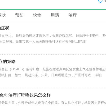
症状
预防
饮食
用药
治疗
的症状
时而中止。 睡醒后仍感到疲倦不堪，头脑昏昏沉沉。 睡眠中手脚挣扎，
用口呼吸。白银市第一人民医院呼吸科达春和夜间经...
[详细]
疗的策略
综合征（OSAHS）俗称鼾症，是指在睡眠期间反复发生上气道阻塞并引起
眠打鼾、憋气，晨起头痛、头晕、日间嗜睡乏力，严重时可致...
[详细]
除术 治疗打呼噜效果怎么样
部分是儿童，少部分成年人也有这个问题。有人从小打鼾，就是因为腺样