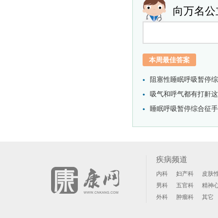
向万名公
本周最佳答案
阻塞性睡眠呼吸暂停综
吸气和呼气都有打鼾这能
睡眠呼吸暂停综合征手术
疾病频道
内科
妇产科
皮肤
男科
五官科
精神
外科
肿瘤科
其它