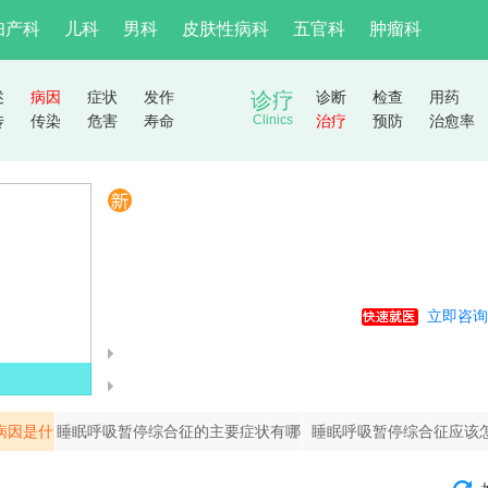
妇产科
儿科
男科
皮肤性病科
五官科
肿瘤科
述
病因
症状
发作
诊疗
诊断
检查
用药
传
传染
危害
寿命
Clinics
治疗
预防
治愈率
立即咨询
病因是什
睡眠呼吸暂停综合征的主要症状有哪
睡眠呼吸暂停综合征应该
些