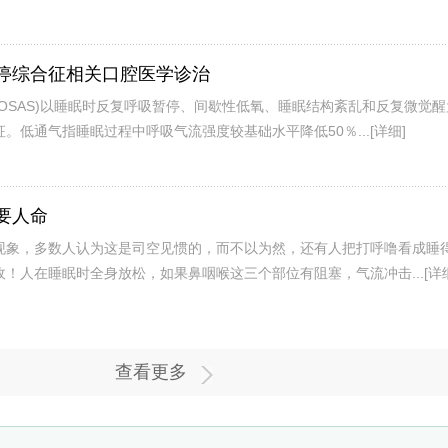
停综合征相关口腔医学诊治
OSAS)以睡眠时反复呼吸暂停、间歇性低氧、睡眠结构紊乱和反复微觉
。低通气指睡眠过程中呼吸气流强度较基础水平降低50％...
[详细]
要人命
现象，多数人认为这是司空见惯的，而不以为然，还有人把打呼噜看成睡
！人在睡眠时全身放松，如果鼻咽喉这三个部位有阻塞，气流冲击...
[详
查看更多