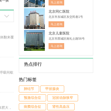
换一换
木仓胡同41号
马上咨询
北京同仁医院
北京市东城区东交民巷1号
马上咨询
北京儿童医院
身体翻来覆
北京市西城区南礼士路56号
马上咨询
热点排行
呼吸间歇
热门标签
肺结节
甲状腺炎
预激综合症
冠状动脉狭窄
病窦综合征
肾性高血压
体肥大，