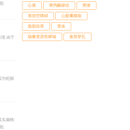
细]
心衰
苯丙酮尿症
黑便
胃排空障碍
心脏瓣膜病
面肌痉挛
肾炎
咳嗽变异性哮喘
食管穿孔
现 由于
因为犯困
其实扁桃
细]