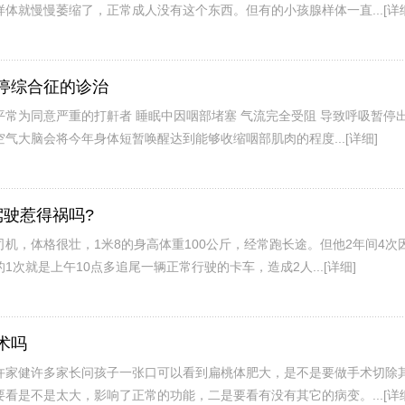
体就慢慢萎缩了，正常成人没有这个东西。但有的小孩腺样体一直...
[详
停综合征的诊治
常为同意严重的打鼾者 睡眠中因咽部堵塞 气流完全受阻 导致呼吸暂停出
气大脑会将今年身体短暂唤醒达到能够收缩咽部肌肉的程度...
[详细]
驶惹得祸吗?
机，体格很壮，1米8的身高体重100公斤，经常跑长途。但他2年间4次
1次就是上午10点多追尾一辆正常行驶的卡车，造成2人...
[详细]
术吗
许家健许多家长问孩子一张口可以看到扁桃体肥大，是不是要做手术切除
看是不是太大，影响了正常的功能，二是要看有没有其它的病变。...
[详