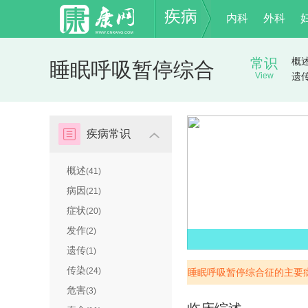
疾病
内科
外科
常识
概
睡眠呼吸暂停综合
View
遗
征
疾病常识
概述
(41)
病因
(21)
症状
(20)
发作
(2)
遗传
(1)
传染
(24)
睡眠呼吸暂停综合征的主要
危害
(3)
么