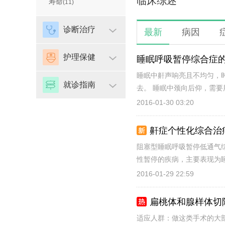
临床综述
寿命
(11)
诊断治疗
最新
病因
护理保健
睡眠呼吸暂停综合症
睡眠中鼾声响亮且不均匀，
就诊指南
去。 睡眠中颈向后仰，需要
2016-01-30 03:20
鼾症个性化综合治
阻塞型睡眠呼吸暂停低通气
性暂停的疾病，主要表现为睡
2016-01-29 22:59
扁桃体和腺样体切
适应人群：做这类手术的大