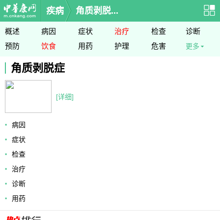
疾病
角质剥脱...
概述
病因
症状
治疗
检查
诊断
预防
饮食
用药
护理
危害
更多
角质剥脱症
[详细]
病因
症状
检查
治疗
诊断
用药