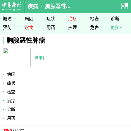
疾病
胸腺恶性...
概述
病因
症状
治疗
检查
诊断
预防
饮食
用药
护理
危害
更多
胸腺恶性肿瘤
[详细]
病因
症状
检查
治疗
诊断
用药