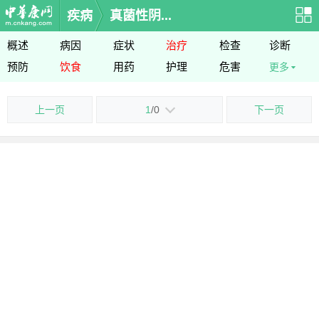
疾病
真菌性阴...
概述
病因
症状
治疗
检查
诊断
预防
饮食
用药
护理
危害
更多
上一页
1
/0
下一页