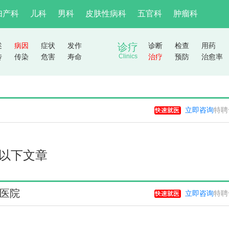
妇产科
儿科
男科
皮肤性病科
五官科
肿瘤科
述
病因
症状
发作
诊疗
诊断
检查
用药
传
传染
危害
寿命
Clinics
治疗
预防
治愈率
立即咨询
特聘
以下文章
医院
立即咨询
特聘