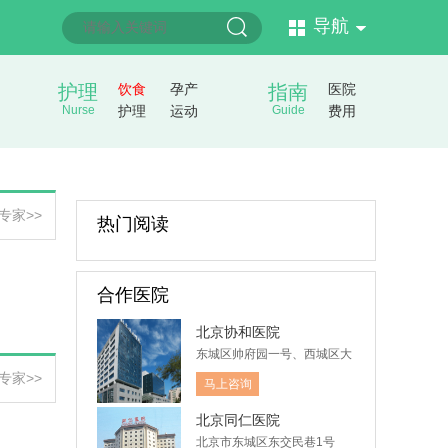
导航
护理
饮食
孕产
指南
医院
Nurse
护理
运动
Guide
费用
专家>>
热门阅读
合作医院
北京协和医院
东城区帅府园一号、西城区大
木仓胡同41号
专家>>
马上咨询
北京同仁医院
北京市东城区东交民巷1号