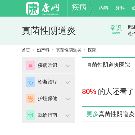
疾病
内科
外科
常识
概
真菌性阴道炎
View
遗
首页
妇产科
真菌性阴道炎
医院
>
>
>
真菌性阴道炎医院
疾病常识
诊断治疗
80%
的人还看了
护理保健
更多
真菌性阴道炎
就诊指南