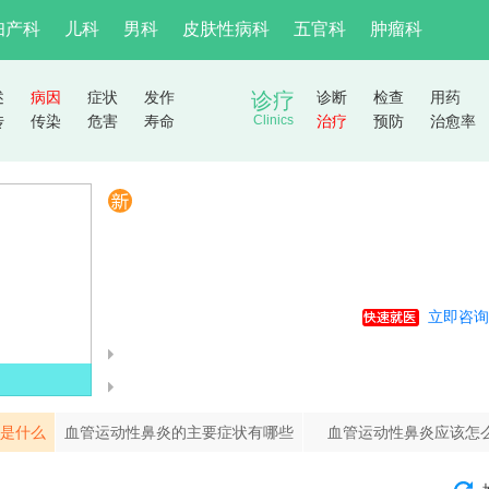
妇产科
儿科
男科
皮肤性病科
五官科
肿瘤科
述
病因
症状
发作
诊疗
诊断
检查
用药
传
传染
危害
寿命
Clinics
治疗
预防
治愈率
立即咨询
是什么
血管运动性鼻炎的主要症状有哪些
血管运动性鼻炎应该怎