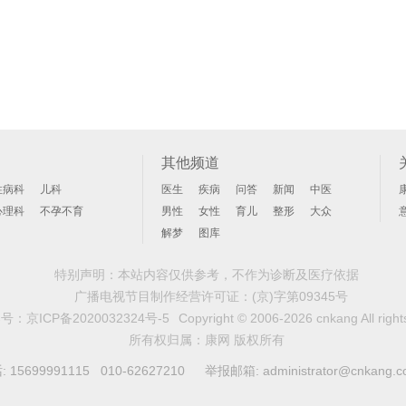
其他频道
性病科
儿科
医生
疾病
问答
新闻
中医
心理科
不孕不育
男性
女性
育儿
整形
大众
解梦
图库
特别声明：本站内容仅供参考，不作为诊断及医疗依据
广播电视节目制作经营许可证：
(京)字第09345号
案号：
京ICP备2020032324号-5
Copyright © 2006-2026 cnkang All right
所有权归属：康网 版权所有
99991115 010-62627210 举报邮箱: administrator@cnkang.