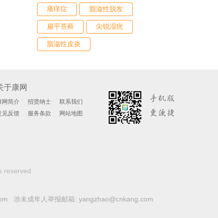
瘙痒症
脂溢性脱发
扁平苔藓
尖锐湿疣
脂溢性皮炎
关于康网
康网简介
招贤纳士
联系我们
意见反馈
服务条款
网站地图
s reserved
com 涉未成年人举报邮箱: yangzhao@cnkang.com