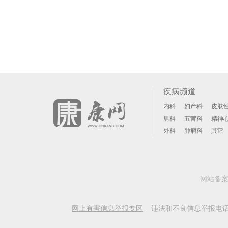
疾病频道
内科
妇产科
皮肤
男科
五官科
精神
外科
肿瘤科
其它
网站备
网上有害信息举报专区
违法和不良信息举报电话: 156