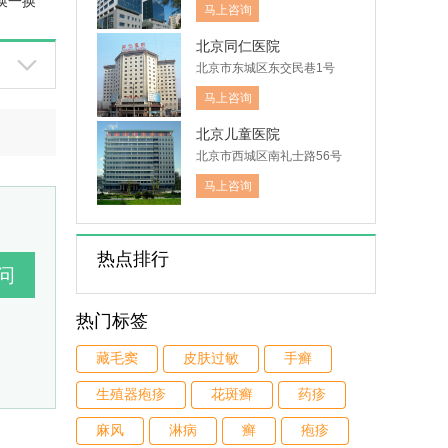
换一换
木仓胡同41号
马上咨询
北京同仁医院
北京市东城区东交民巷1号
马上咨询
北京儿童医院
北京市西城区南礼士路56号
马上咨询
热点排行
热门标签
藏毛窦
皮肤过敏
手癣
生殖器疱疹
花斑癣
药疹
麻风
淋病
癣
疱疹