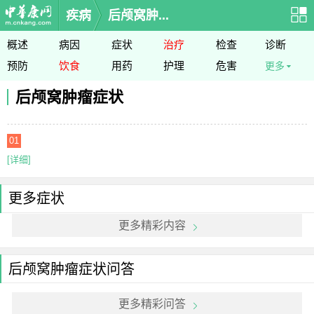
疾病
后颅窝肿...
概述
病因
症状
治疗
检查
诊断
预防
饮食
用药
护理
危害
更多
后颅窝肿瘤症状
01
[详细]
更多症状
更多精彩内容
后颅窝肿瘤症状问答
更多精彩问答