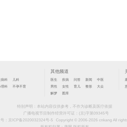
其他频道
性病科
儿科
医生
疾病
问答
新闻
中医
心理科
不孕不育
男性
女性
育儿
整形
大众
解梦
图库
特别声明：本站内容仅供参考，不作为诊断及医疗依据
广播电视节目制作经营许可证：
(京)字第09345号
案号：
京ICP备2020032324号-5
Copyright © 2006-2026 cnkang All right
所有权归属：康网 版权所有