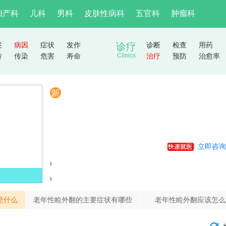
妇产科
儿科
男科
皮肤性病科
五官科
肿瘤科
述
病因
症状
发作
诊疗
诊断
检查
用药
传
传染
危害
寿命
Clinics
治疗
预防
治愈率
立即咨询
是什么
老年性睑外翻的主要症状有哪些
老年性睑外翻应该怎么