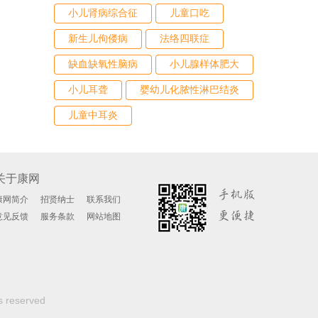
小儿肾病综合征
儿童口吃
新生儿佝偻病
法络四联症
缺血缺氧性脑病
小儿腺样体肥大
小儿耳聋
婴幼儿化脓性淋巴结炎
儿童中耳炎
关于康网
康网简介
招贤纳士
联系我们
意见反馈
服务条款
网站地图
s reserved