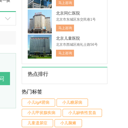
换一换
木仓胡同41号
马上咨询
北京同仁医院
北京市东城区东交民巷1号
马上咨询
北京儿童医院
北京市西城区南礼士路56号
马上咨询
热点排行
热门标签
小儿IgA肾病
小儿糖尿病
小儿甲状腺疾病
小儿缺铁性贫血
儿童遗尿症
小儿脑瘫