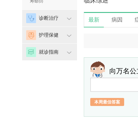
临床综述
寿命
(0)
诊断治疗
最新
病因
护理保健
就诊指南
向万名公
本周最佳答案