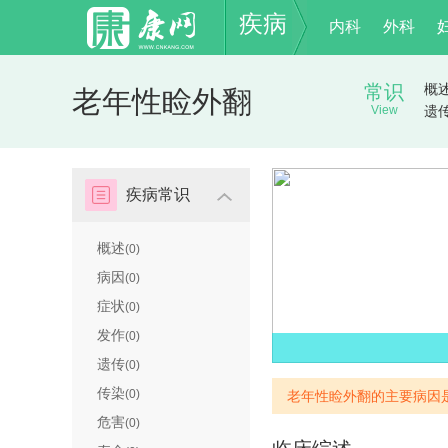
疾病
内科
外科
常识
概
老年性睑外翻
View
遗
疾病常识
概述
(0)
病因
(0)
症状
(0)
发作
(0)
遗传
(0)
传染
(0)
老年性睑外翻的主要病因
危害
(0)