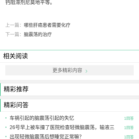
钙阻滞剂尼莫地平等。
上一篇：
哪些肝癌患者需要化疗
下一篇：
脑震荡的治疗
相关阅读
更多精彩内容
精彩推荐
精彩问答
车祸引起的脑震荡引起的失忆
1回答
26号早上被车撞了医院检查轻微脑震荡，输液三
1回答
天，今天第五天了
出现轻微脑震荡后想睡觉正常嘛？
1回答