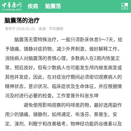
疾病
脑震荡
脑震荡的治疗
发布于 2016-01-21 来源：中华康网
脑震荡无需特殊治疗，一般只须卧床休息5～7天，给
予镇痛、镇静对症药物，减少外界刺激，做好解释工作，
消除病人对脑震荡的畏惧心理，多数病人在2周内恢复正
常，预后良好。但有少数病人也可能发生颅内继发病变或
其他并发症，因此，在对症治疗期间必须密切观察病人的
精神状态，意识状况、临床症状及生命体征，并应根据情
况及时进行必要的检查。工作室普外科张东坤
避免使用影响观察的吗啡类药物，最好选用副作
用少的镇痛、镇静剂，如颅通定、布洛芬、萘普生、安
定、溴剂、利眠宁和改善植考，物神经功能药谷维素以及