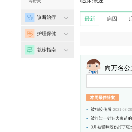
临床综述
寿命
(0)
诊断治疗
最新
病因
护理保健
就诊指南
向万名公
本周最佳答案
被猫咬伤后
2021-03-28
被打过一针狂犬疫苗的
9月被猫咪咬伤打了狂犬