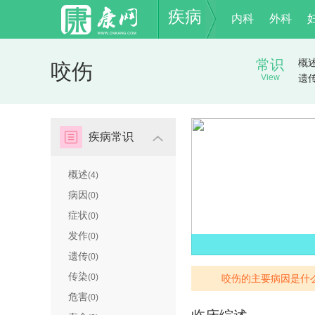
疾病
内科
外科
常识
概
咬伤
View
遗
疾病常识
概述
(4)
病因
(0)
症状
(0)
发作
(0)
遗传
(0)
传染
(0)
咬伤的主要病因是什
危害
(0)