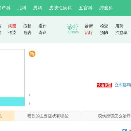
妇产科
儿科
男科
皮肤性病科
五官科
肿瘤科
述
病因
症状
发作
诊疗
诊断
检查
用药
传
传染
危害
寿命
Clinics
治疗
预防
治愈率
立即咨询
么
咬伤的主要症状有哪些
咬伤应该怎么治疗