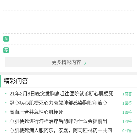
荐
荐
更多精彩内容
精彩问答
21年2月8日晚突发胸痛赶往医院就诊断心肌梗死
1回答
冠心病心肌梗死心力衰竭肺部感染胸腔积液心
1回答
高血压合并急性心肌梗死
1回答
心肌梗死进行溶栓治疗后酶峰为什么会提前出
1回答
现？
心肌梗死病人服阿乐，泰嘉，阿司匹林药一共四
0回答