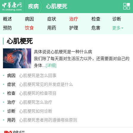
疾病
心肌梗死
概述
病因
症状
治疗
检查
诊断
预防
饮食
用药
护理
危害
更多
心肌梗死
具体说说心肌梗死是一种什么病
我们除了每天面对生活压力以外，还需要面对自己的
身体...
[详细]
病因
心肌梗死是怎么回事
症状
心肌梗死常见的并发症是什么
检查
心肌梗死的检查项目
治疗
心肌梗死怎么治疗
诊断
心肌梗死如何诊断
用药
心肌梗死患者用药遵循哪些原则