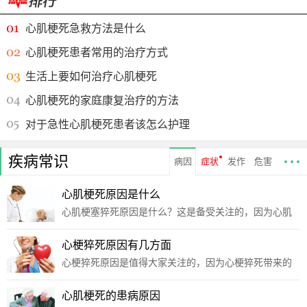
心肌梗死急救方法是什么
心肌梗死患者常用的治疗方式
生活上要如何治疗心肌梗死
心肌梗死的家庭康复治疗的方法
对于急性心肌梗死患者该怎么护理
疾病常识
病因
症状
发作
危害
心肌梗死原因是什么
心肌梗塞猝死原因是什么？这是备受关注的，因为心肌
梗塞猝死危害大家的健康，给大家的精神带来了不必要
麻烦，所以大家要及早的了解这种疾病，并且积极帮助
心梗猝死原因有几方面
大家找到针对性的治疗方案，而治疗之前大家首先要把
心梗猝死原因是值得大家关注的，因为心梗猝死带来的
握的就是
折磨大，想要避免疾病危害的发生，大家得积极咨询相
关专家的建议，专家会给大家制定适合自己的治疗方
心肌梗死的患病原因