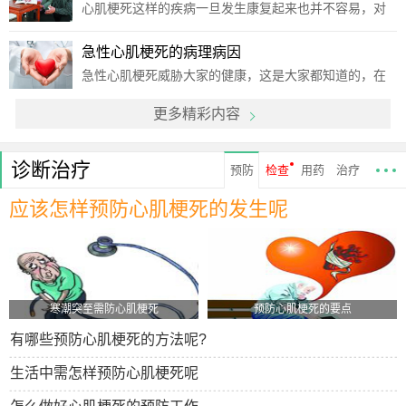
法，而治疗之前，大家一定要积极把握心梗猝死原因，
心肌梗死这样的疾病一旦发生康复起来也并不容易，对
因为疾病对
于心肌梗死疾病我们有必要多去了解相关的常识，做好
积极的预防和治疗，为了帮助人们有效地远离心肌梗死
急性心肌梗死的病理病因
疾病，小编来讲述心肌梗死疾病的患病原因到底有哪些
急性心肌梗死威胁大家的健康，这是大家都知道的，在
呢!患者
众多内科疾病中，急性心肌梗死是比较常见的，也是危
更多精彩内容
害比较大家的，因此大家都在积极的寻找适合的治疗方
法，专家指出在治疗之前，首先要把握急性心肌梗死病
因。急性
诊断治疗
预防
检查
用药
治疗
应该怎样预防心肌梗死的发生呢
寒潮突至需防心肌梗死
预防心肌梗死的要点
有哪些预防心肌梗死的方法呢?
生活中需怎样预防心肌梗死呢