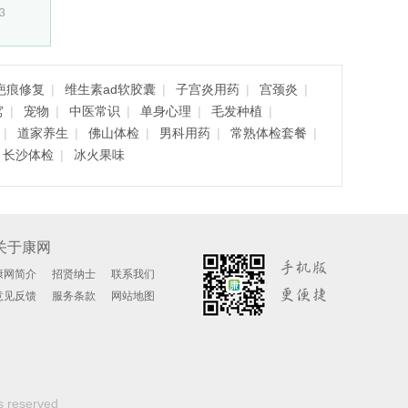
3
疤痕修复
|
维生素ad软胶囊
|
子宫炎用药
|
宫颈炎
|
窝
|
宠物
|
中医常识
|
单身心理
|
毛发种植
|
|
道家养生
|
佛山体检
|
男科用药
|
常熟体检套餐
|
长沙体检
|
冰火果味
关于康网
康网简介
招贤纳士
联系我们
意见反馈
服务条款
网站地图
s reserved