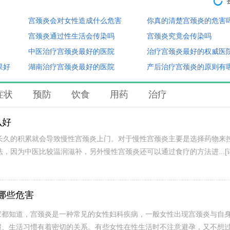
宫颈炎会对女性造成什么危害
你真的清楚宫颈炎的危害
宫颈炎通过性生活会传染吗
宫颈炎究竟会传染吗
中医治疗宫颈炎最好的医院
治疗宫颈炎最好的权威医
果好
湖南治疗宫颈炎最好的医院
产后治疗宫颈炎的原则有
症状
预防
饮食
用药
治疗
么好
长久的积累就会导致慢性宫颈炎上门。对于慢性宫颈炎主要是选择药物来
，因为中医比较温润滋补，另外慢性宫颈炎还可以通过食疗的方法进...
[
哪些危害
家都知道，宫颈炎是一种常见的女性妇科疾病，一般女性出现宫颈炎与自
惯、生活习惯有着密切的关系。有些女性在性生活时不注意避孕，又不想