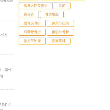
宫颈引起炎
肱骨大结节骨折
腰痛
关节炎
骨质增生
股骨头骨折
踝关节扭伤
肩胛骨骨折
撕脱性骨折
实性结
膝关节肿瘤
腘窝囊肿
染，慢性
细]
括急性白