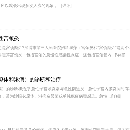
所以就会出现多次人流的现象，...
[详细]
性宫颈炎
是宫颈糜烂?淄博市第三人民医院妇科崔萍：宫颈炎和“宫颈糜烂”是两个
崔萍宫颈炎：包括宫颈的急慢性感染性炎症，还包括宫颈管内...
[详细]
原体和淋病）的诊断和治疗
病）的诊断和治疗 急性子宫颈炎常与急性阴道炎、急性子宫内膜炎同时存
，常为沙眼衣原体、淋病奈瑟菌或单纯疱疹病毒感染。急性...
[详细]