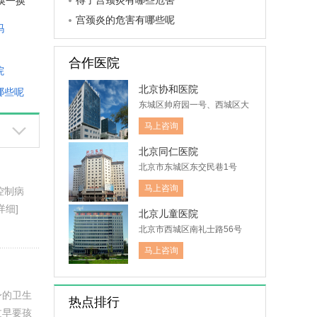
得了宫颈炎有哪些危害
换一换
宫颈炎的危害有哪些呢
吗
合作医院
院
北京协和医院
哪些呢
东城区帅府园一号、西城区大
木仓胡同41号
马上咨询
北京同仁医院
北京市东城区东交民巷1号
马上咨询
控制病
详细]
北京儿童医院
北京市西城区南礼士路56号
马上咨询
身的卫生
热点排行
过早要孩