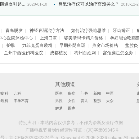
道炎引起...
臭氧治疗仪可以治疗宫颈炎么？
2020-01-10
2018-12-2
|
青岛脱发
|
神经衰弱治疗方法
|
如何治疗强迫思维
|
牙齿矫正
|
中心医院体检中心
|
上海口罩
|
姿美堂玛卡精片价格
|
孕妇能否吃燕
|
护肤
|
力菲克蛋白质粉
|
早期外阴白斑
|
燕窝市场价格
|
盆腔炎
|
兰州中西医妇科医院
|
成都植发
|
梅州百姓网
|
宫颈糜烂怎么办
|
其他频道
性病科
儿科
医生
疾病
问答
新闻
中医
心理科
不孕不育
男性
女性
育儿
整形
大众
解梦
图库
特别声明：本站内容仅供参考，不作为诊断及医疗依据
广播电视节目制作经营许可证：
(京)字第09345号
案号：
京ICP备2020032324号-5
Copyright © 2006-2026 cnkang All right