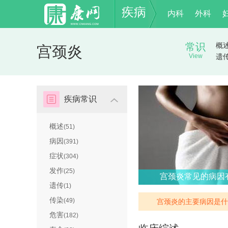
疾病
内科
外科
常识
概
宫颈炎
View
遗
疾病常识
概述
(51)
病因
(391)
症状
(304)
发作
(25)
宫颈炎常见的病因
遗传
(1)
传染
(49)
宫颈炎的主要病因是什
危害
(182)