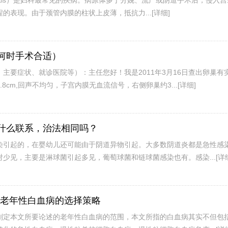
cervitis）是妇科最常见的疾病。病原体多于分娩、流产或阴道手术后，侵入
的表现。由于颈管内膜的柱状上皮薄，抵抗力...
[详细]
何时手术合适）
主要症状、就诊医院等）：主任您好！我是2011年3月16日查出卵巢有
8cm,回声不均匀，子宫内膜无血流信号，右侧卵巢约3...
[详细]
什么联系，治法相同吗？
染引起的，在婴幼儿还可能由于阴道异物引起。大多数阴道炎都是急性感
少见，主要是淋球菌引起多见，葡萄球菌和链球菌感染也有。感染...
[详
--老年性白血病的选择策略
划定本文所要论述的老年性白血病的范围，本文所指的白血病其实不但包