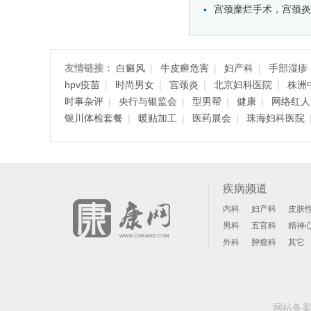
宫颈糜烂手术，宫颈炎阴
友情链接：
白癜风
|
牛皮癣危害
|
妇产科
|
手部湿疹
hpv疫苗
|
时尚男女
|
宫颈炎
|
北京妇科医院
|
株洲
时事杂评
|
央行与银监会
|
型男帮
|
健康
|
网络红人
银川体检套餐
|
暖贴加工
|
医药展会
|
珠海妇科医院
疾病频道
内科
妇产科
皮肤
男科
五官科
精神
外科
肿瘤科
其它
网站备