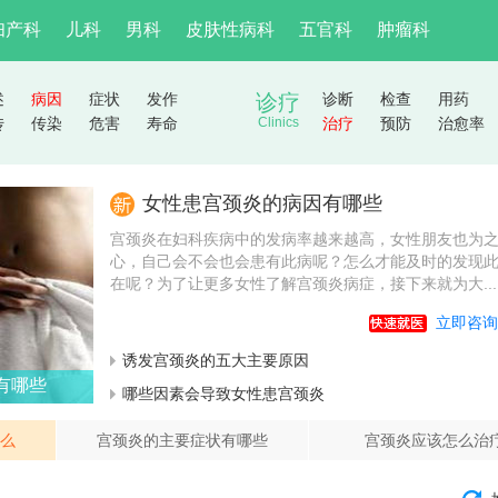
妇产科
儿科
男科
皮肤性病科
五官科
肿瘤科
述
病因
症状
发作
诊疗
诊断
检查
用药
传
传染
危害
寿命
Clinics
治疗
预防
治愈率
女性患宫颈炎的病因有哪些
宫颈炎在妇科疾病中的发病率越来越高，女性朋友也为
心，自己会不会也会患有此病呢？怎么才能及时的发现
在呢？为了让更多女性了解宫颈炎病症，接下来就为大...
立即咨询
诱发宫颈炎的五大主要原因
有哪些
哪些因素会导致女性患宫颈炎
么
宫颈炎的主要症状有哪些
宫颈炎应该怎么治