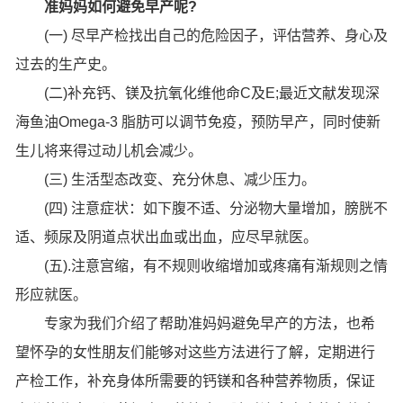
准妈妈如何避免早产呢?
(一) 尽早产检找出自己的危险因子，评估营养、身心及
过去的生产史。
(二)补充钙、镁及抗氧化维他命C及E;最近文献发现深
海鱼油Omega-3 脂肪可以调节免疫，预防早产，同时使新
生儿将来得过动儿机会减少。
(三) 生活型态改变、充分休息、减少压力。
(四) 注意症状：如下腹不适、分泌物大量增加，膀胱不
适、频尿及阴道点状出血或出血，应尽早就医。
(五).注意宫缩，有不规则收缩增加或疼痛有渐规则之情
形应就医。
专家为我们介绍了帮助准妈妈避免早产的方法，也希
望怀孕的女性朋友们能够对这些方法进行了解，定期进行
产检工作，补充身体所需要的钙镁和各种营养物质，保证