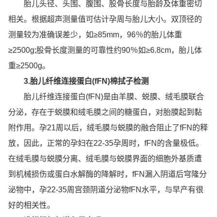
胎儿头径、头围、腹围、股骨长度与胎龄及体重密切
相关。根据超声测量值可估计孕周与胎儿大小。双顶径的
测量较为准确误差少，如≥85mm，96％的胎儿体重
≥2500g;股骨长度测量的可靠性约90％如≥6.8cm，胎儿体
重≥2500g。
3.胎儿纤维连接蛋白(fFN)棉拭子检测
胎儿纤维连接蛋白(fFN)是由羊膜、蜕膜、绒毛膜联合
分泌，存在于蜕膜和绒毛膜之间的糖蛋白，对胎膜起到黏
附作用。孕21周以后，绒毛膜与蜕膜的融合阻止了fFN的释
放，因此，正常的孕妇在22-35孕周时，fFN的含量极低。
在绒毛膜与蜕膜分离、绒毛膜与蜕膜界面的细胞外基质遭
到机械损伤或蛋白水解酶的降解时，fFN漏入阴道后穹隆分
泌物中，孕22-35周宫颈阴道分泌物fFN水平，与早产有很
好的相关性。