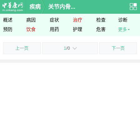
疾病
关节内骨...
概述
病因
症状
治疗
检查
诊断
预防
饮食
用药
护理
危害
更多
上一页
1
/0
下一页