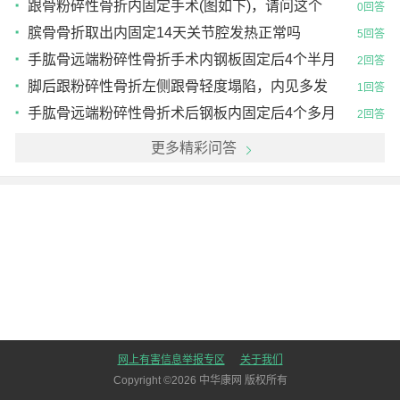
钉)己将近一个月了，现在的我可以捏着跟骨慢慢活
跟骨粉碎性骨折内固定手术(图如下)，请问这个
0回答
动关节吗？
贝氏角是多少度？现今进行功能锻炼，右侧关节好
膑骨骨折取出内固定14天关节腔发热正常吗
5回答
难活动，这会...
手肱骨远端粉碎性骨折手术内钢板固定后4个半月
2回答
了，手肋关节弯不上，伸不直，今天做了x线检查
脚后跟粉碎性骨折左侧跟骨轻度塌陷，内见多发
1回答
结果：骨折对...
骨折线影，骨片向四周分离，部分折线累及跟距关
手肱骨远端粉碎性骨折术后钢板内固定后4个多月
2回答
节面，余未见明
了，这么久了手肋关节伸不直，弯不上，有人说，
更多精彩问答
只要骨折线对
网上有害信息举报专区
关于我们
Copyright ©
2026
中华康网 版权所有