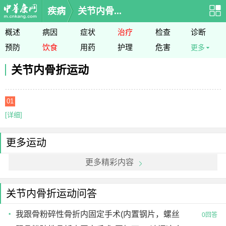
疾病
关节内骨...
概述
病因
症状
治疗
检查
诊断
预防
饮食
用药
护理
危害
更多
关节内骨折运动
01
[详细]
更多运动
更多精彩内容
关节内骨折运动问答
我跟骨粉碎性骨折内固定手术(内置钢片，螺丝
0回答