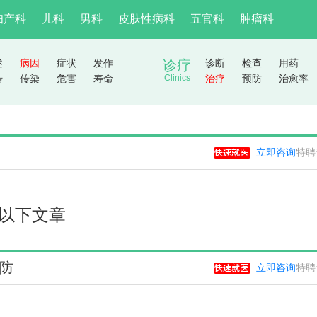
妇产科
儿科
男科
皮肤性病科
五官科
肿瘤科
述
病因
症状
发作
诊疗
诊断
检查
用药
传
传染
危害
寿命
Clinics
治疗
预防
治愈率
立即咨询
特聘
以下文章
防
立即咨询
特聘