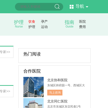
导航
护理
饮食
孕产
指南
医院
Nurse
护理
运动
Guide
费用
专家>>
热门阅读
合作医院
北京协和医院
东城区帅府园一号、西城区大
木仓胡同41号
专家>>
马上咨询
北京同仁医院
北京市东城区东交民巷1号