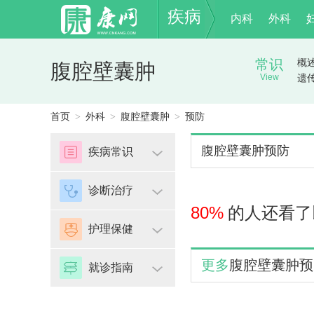
疾病
内科
外科
常识
概
腹腔壁囊肿
View
遗
首页
外科
腹腔壁囊肿
预防
>
>
>
腹腔壁囊肿预防
疾病常识
诊断治疗
80%
的人还看了
护理保健
更多
腹腔壁囊肿预
就诊指南