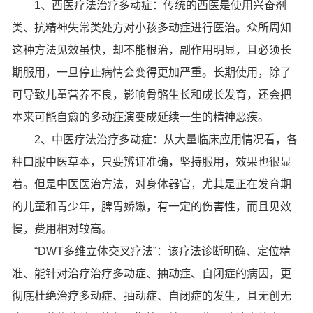
1、西医疗法治疗多动症：传统的西医是使用兴奋剂
类、抗精神失常类处方对小孩多动症进行医治。众所周知
这种方法见效虽快，却不能根治，副作用明显，且必须长
期服用，一旦停止病情会变得更加严重。长期使用，除了
可导致儿童营养不良，影响骨骼生长和成长发育，还会把
本来可能自愈的多动症演变成延续一生的精神恶疾。
2、中医疗法治疗多动症：从大量临床应用情况看，各
种口服中医草本，只要辨证准确，坚持服用，效果也很显
着。但是中医医治方法，对身体器官，尤其是正在发育期
的儿童和青少年，脾胃娇嫩，有一定的伤害性，而且见效
慢，费用相对较高。
“DWT多维立体交叉疗法”：该疗法诊断明确、定位精
准、能针对治疗治疗多动症、抽动症、自闭症的病因，更
彻底杜绝治疗多动症、抽动症、自闭症的发生，且无创无