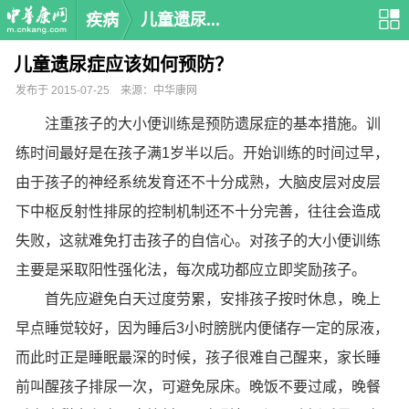
疾病
儿童遗尿...
儿童遗尿症应该如何预防？
发布于 2015-07-25 来源：中华康网
注重孩子的大小便训练是预防遗尿症的基本措施。训
练时间最好是在孩子满1岁半以后。开始训练的时间过早，
由于孩子的神经系统发育还不十分成熟，大脑皮层对皮层
下中枢反射性排尿的控制机制还不十分完善，往往会造成
失败，这就难免打击孩子的自信心。对孩子的大小便训练
主要是采取阳性强化法，每次成功都应立即奖励孩子。
首先应避免白天过度劳累，安排孩子按时休息，晚上
早点睡觉较好，因为睡后3小时膀胱内便储存一定的尿液，
而此时正是睡眠最深的时候，孩子很难自己醒来，家长睡
前叫醒孩子排尿一次，可避免尿床。晚饭不要过咸，晚餐