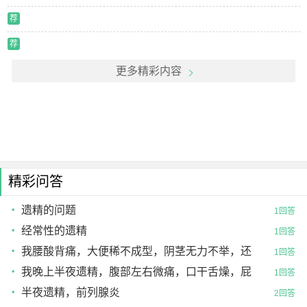
荐
荐
更多精彩内容
精彩问答
遗精的问题
1回答
经常性的遗精
1回答
我腰酸背痛，大便稀不成型，阴茎无力不举，还
1回答
会遗精。不知怎么治
我晚上半夜遗精，腹部左右微痛，口干舌燥，屁
1回答
股后面瘙痒。还去了
半夜遗精，前列腺炎
2回答