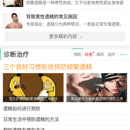
见，前者虽伤害性较大，但不常见，即便是存在，也并
频繁遗精是一种男性疾病，它不仅影响男性朋友身体健
不是重点
康，还会在某一层面影响家庭和睦。下面为你介绍遗精
的病因，经过阅读定然会令你豁然开朗。专家指出，以
导致男性遗精的常见病因
下几种因素可能会引起男人频繁遗精：1、早熟：有些遗
专家指出：遗精分为两种情况，一类是正常生理遗精，
精是由
这种情况不频繁，量不多，一类是病理性遗精，特点是
更多精彩内容
量多，频繁。这也是区分遗精类型的主要方式，当然，
在治疗时，检查项目是必须的，其不仅是区分遗精，还
有明确病
诊断治疗
预防
检查
用药
治疗
三个良好习惯有效预防频繁遗精
常见的预防频繁遗精的三大要点
要从哪些方面来做遗精的预防工作
遗精如何进行预防
日常生活中预防遗精的方法