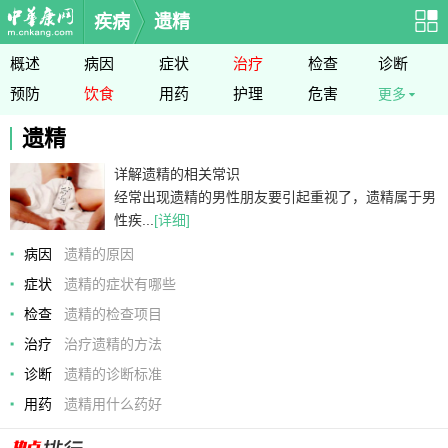
疾病
遗精
概述
病因
症状
治疗
检查
诊断
预防
饮食
用药
护理
危害
更多
遗精
详解遗精的相关常识
经常出现遗精的男性朋友要引起重视了，遗精属于男
性疾...
[详细]
病因
遗精的原因
症状
遗精的症状有哪些
检查
遗精的检查项目
治疗
治疗遗精的方法
诊断
遗精的诊断标准
用药
遗精用什么药好