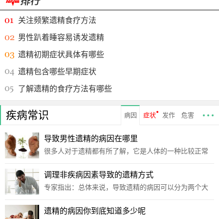
关注频繁遗精食疗方法
男性趴着睡容易诱发遗精
遗精初期症状具体有哪些
遗精包含哪些早期症状
了解遗精的食疗方法有哪些
疾病常识
病因
症状
发作
危害
导致男性遗精的病因在哪里
很多人对于遗精都有所了解，它是人体的一种比较正常
的反应，但是频繁遗精就会对人体的健康构成伤害，那
么，导致男性遗精的病因在哪里?导致男性遗精的病因在
调理非疾病因素导致的遗精方式
哪里?以下是相关内容的介绍：体质虚弱：各种脏器的功
专家指出：总体来说，导致遗精的病因可以分为两个大
能不
方面，一个是疾病所引起的遗精，另外一种就是非疾病
因素所引起的遗精，就目前临床上来说，以后者最为常
遗精的病因你到底知道多少呢