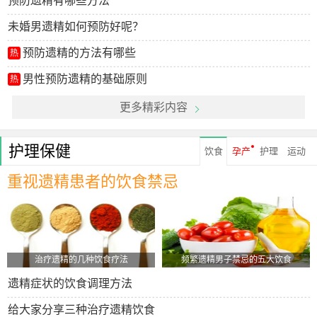
预防遗精有哪些方法
未婚男遗精如何预防好呢？
预防遗精的方法有哪些
热
男性预防遗精的基础原则
热
更多精彩内容
护理保健
饮食
孕产
护理
运动
重视遗精患者的饮食禁忌
治疗遗精的几种饮食疗法
频繁遗精男子禁忌的五大饮食
遗精症状的饮食调理方法
给大家分享三种治疗遗精饮食