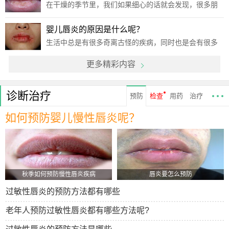
性唇炎出现的时候是要能够好好的治疗的，如果能够找
在干燥的季节里，我们如果细心的话就会发现，很多朋
对病因的
友的双唇都会出现蜕皮的现象，其实这就是传言的一些
初期症状了，这时候如果大家注意并且进行治疗的话，
婴儿唇炎的原因是什么呢？
就可以及时的制止病情的进一步发展，也有很多朋友都
生活中总是有很多奇离古怪的疾病，同时也是会有很多
在问，发
的孩子会患上这些疾病，像是婴儿唇炎就是一种生活之
更多精彩内容
中很多人都会患上的，同时对于健康有着很大的影响的
疾病，那么，下面来为大家介绍一下，婴儿唇炎的原因
是什么呢
诊断治疗
预防
检查
用药
治疗
如何预防婴儿慢性唇炎呢？
秋季如何预防慢性唇炎疾病
唇炎要怎么预防
过敏性唇炎的预防方法都有哪些
老年人预防过敏性唇炎都有哪些方法呢?