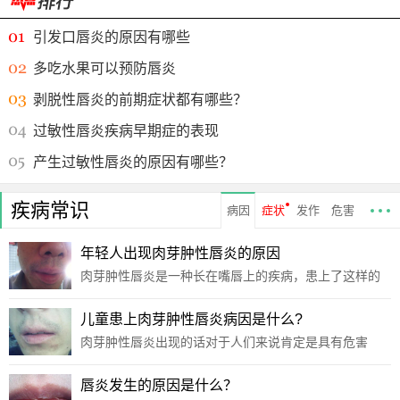
引发口唇炎的原因有哪些
多吃水果可以预防唇炎
剥脱性唇炎的前期症状都有哪些？
过敏性唇炎疾病早期症的表现
产生过敏性唇炎的原因有哪些？
疾病常识
病因
症状
发作
危害
年轻人出现肉芽肿性唇炎的原因
肉芽肿性唇炎是一种长在嘴唇上的疾病，患上了这样的
疾病大多数都是年轻人，对于肉芽肿性唇炎这样的疾病
就一定要及早的去医院治疗，只有好好的治疗肉芽肿性
儿童患上肉芽肿性唇炎病因是什么?
唇炎才可以彻底的断绝与这样的疾病的关系，年轻人出
肉芽肿性唇炎出现的话对于人们来说肯定是具有危害
现肉芽肿
的，对于儿童来说如果出现了肉芽肿性唇炎的话对其成
长不利，那么儿童患上肉芽肿性唇炎病因是什么?肉芽肿
唇炎发生的原因是什么？