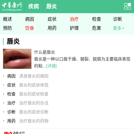
疾病
唇炎
概述
病因
症状
治疗
检查
诊断
预防
饮食
用药
护理
危害
更多
唇炎
什么是唇炎
唇炎是一种以口唇干燥、皲裂、脱屑为主要临床表现
的粘...
[详细]
病因
诱发唇炎的病因
症状
唇炎的症状体现
检查
唇炎的症状检查
治疗
治疗唇炎的办法
诊断
唇炎的症状诊断
用药
治疗唇炎的药物