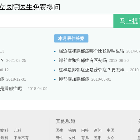
立医院医生免费提问
本月最佳答案
强迫症和躁郁症哪个比较影响生话
-13
2014-0
？
躁郁症和抑郁症有区别吗
2021-02-25
2013-06-20
这样是抑郁症还是躁郁症？要怎样...
06-12
2010-
症
抑郁症加躁郁症
2018-12-31
2010-05-01
躁郁症呢...
2018-04-09
其他频道
性病科
儿科
医生
疾病
问答
新闻
中医
心理科
不孕不育
男性
女性
育儿
整形
大众