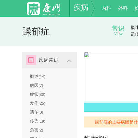
疾病
内科
外科
常识
概
躁郁症
View
遗
疾病常识
概述
(14)
病因
(7)
症状
(30)
发作
(25)
遗传
(0)
传染
(19)
躁郁症的主要病因是什
危害
(2)