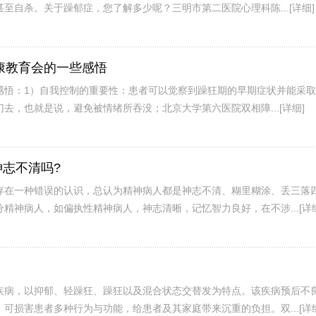
至自杀。关于躁郁症，您了解多少呢？三明市第二医院心理科陈...
[详细]
健康教育会的一些感悟
感悟：1）自我控制的重要性：患者可以觉察到躁狂期的早期症状并能采
去，也就是说，避免被情绪所吞没；北京大学第六医院双相障...
[详细]
志不清吗?
存在一种错误的认识，总认为精神病人都是神志不清、糊里糊涂、丢三落
精神病人，如偏执性精神病人，神志清晰，记忆智力良好，在不涉...
[详
疾病，以抑郁、轻躁狂、躁狂以及混合状态交替发为特点。该疾病预后不
可损害患者多种行为与功能，给患者及其家庭带来沉重的负担。双...
[详