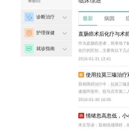
临床综述
寿命
(0)
诊断治疗
最新
病因
护理保健
直肠癌术后化疗与术
作为直肠癌患者，简单地了
就诊指南
化疗的区别，主要有以下几点
2016-01-31 12:41
使用拉莫三嗪治疗
双相障碍治疗中，拉莫三嗪
速循环发作。驻马店市第二人
2016-01-30 16:05
情绪忽高忽低，小
本文导读：双相情感障碍，