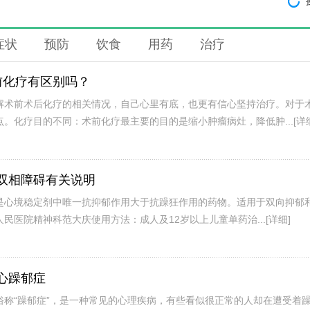
症状
预防
饮食
用药
治疗
前化疗有区别吗？
解术前术后化疗的相关情况，自己心里有底，也更有信心坚持治疗。对于
。化疗目的不同：术前化疗最主要的目的是缩小肿瘤病灶，降低肿...
[详
双相障碍有关说明
是心境稳定剂中唯一抗抑郁作用大于抗躁狂作用的药物。适用于双向抑郁
民医院精神科范大庆使用方法：成人及12岁以上儿童单药治...
[详细]
心躁郁症
俗称“躁郁症”，是一种常见的心理疾病，有些看似很正常的人却在遭受着