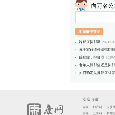
向万名公
本周最佳答案
躁郁症抑郁期
2021-03
属于家族遗传躁郁症吗
躁郁症，抑郁症
2020-
老年人躁郁症还是抑郁
如何确定是抑郁症或者是
疾病频道
内科
妇产科
皮肤
男科
五官科
精神