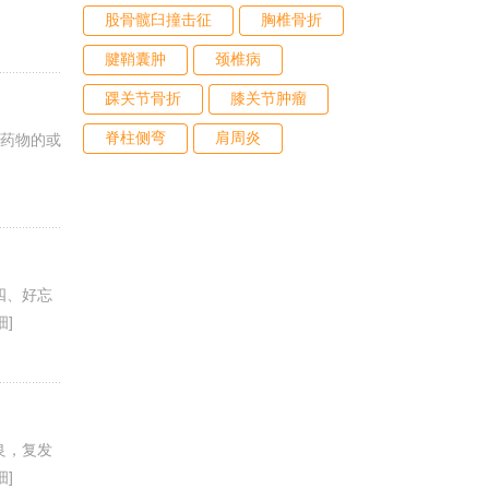
股骨髋臼撞击征
胸椎骨折
腱鞘囊肿
颈椎病
踝关节骨折
膝关节肿瘤
脊柱侧弯
肩周炎
取药物的或
四、好忘
细]
良，复发
细]