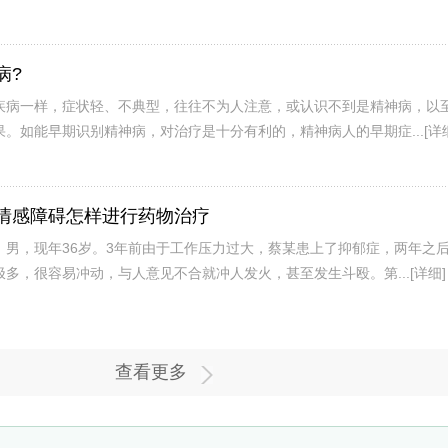
病?
疾病一样，症状轻、不典型，往往不为人注意，或认识不到是精神病，以
。如能早期识别精神病，对治疗是十分有利的，精神病人的早期症...
[详
情感障碍怎样进行药物治疗
，男，现年36岁。3年前由于工作压力过大，蔡某患上了抑郁症，两年之
多，很容易冲动，与人意见不合就冲人发火，甚至发生斗殴。第...
[详细]
查看更多