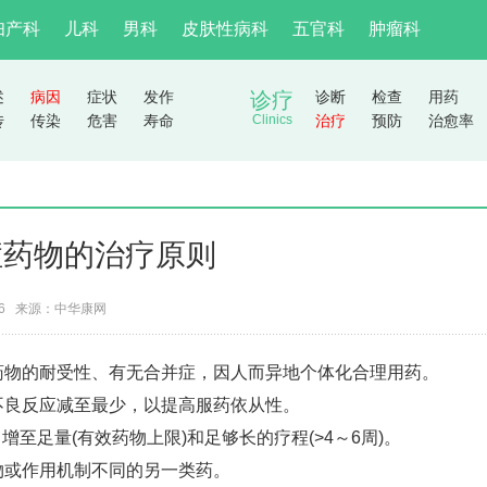
妇产科
儿科
男科
皮肤性病科
五官科
肿瘤科
述
病因
症状
发作
诊疗
诊断
检查
用药
传
传染
危害
寿命
Clinics
治疗
预防
治愈率
症药物的治疗原则
06 来源：
中华康网
药物的耐受性、有无合并症，因人而异地个体化合理用药。
不良反应减至最少，以提高服药依从性。
足量(有效药物上限)和足够长的疗程(>4～6周)。
物或作用机制不同的另一类药。