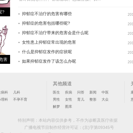
呢?
抑郁症不治疗的危害有哪些
20
抑郁症的危害包括哪些呢?
20
抑郁症不治疗带来的危害会是什么呢
20
女性患上抑郁症常出现的危害
20
什么是抑郁症发作的症状呢
20
危害
如果抑郁症发作了该怎么办呢
20
其他频道
性病科
儿科
医生
疾病
问答
新闻
中医
心理科
不孕不育
男性
女性
育儿
整形
大众
解梦
图库
特别声明：本站内容仅供参考，不作为诊断及医疗依据
广播电视节目制作经营许可证：
(京)字第09345号