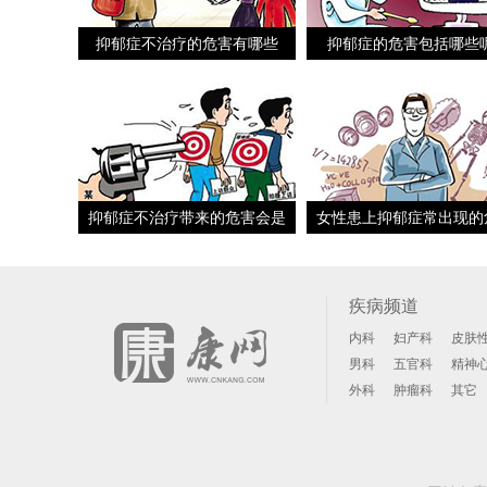
抑郁症不治疗的危害有哪些
抑郁症的危害包括哪些
抑郁症不治疗带来的危害会是
女性患上抑郁症常出现的
什么呢
疾病频道
内科
妇产科
皮肤
男科
五官科
精神
外科
肿瘤科
其它