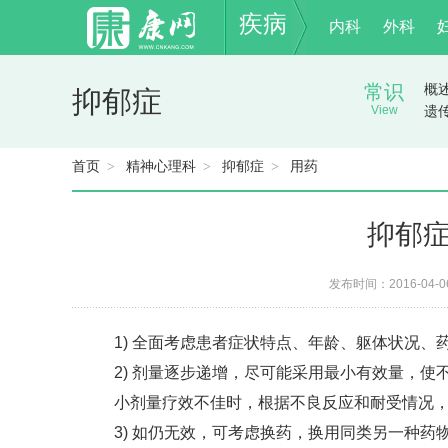
疾病
内科
外科
常识
概
抑郁症
View
遗
首页
精神心理科
抑郁症
用药
>
>
>
抑郁
发布时间：2016-04-
1) 全面考虑患者症状特点、年龄、躯体状况、
2) 剂量逐步递增，尽可能采用最小有效量，使
小剂量疗效不佳时，根据不良反应和耐受情况，增至
3) 如仍无效，可考虑换药，换用同类另一种药