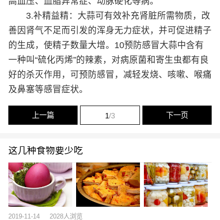
高血压、血脂异常症、动脉硬化等病。
3.补精益精：大蒜可有效补充肾脏所需物质，改
善因肾气不足而引发的浑身无力症状，并可促进精子
的生成，使精子数量大增。10预防感冒大蒜中含有
一种叫“硫化丙烯”的辣素，对病原菌和寄生虫都有良
好的杀灭作用，可预防感冒，减轻发烧、咳嗽、喉痛
及鼻塞等感冒症状。
上一篇
下一页
1
/3
这几种食物要少吃
2019-11-14
2028人浏览