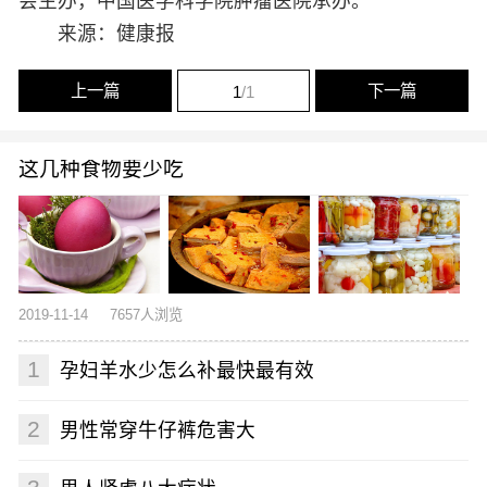
会主办，中国医学科学院肿瘤医院承办。
来源：健康报
上一篇
下一篇
1
/1
这几种食物要少吃
2019-11-14
7657人浏览
1
孕妇羊水少怎么补最快最有效
2
男性常穿牛仔裤危害大