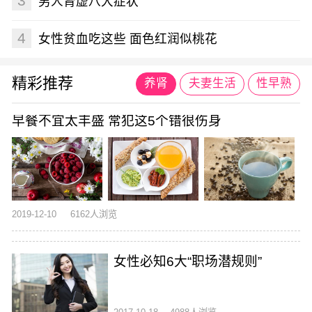
3
男人肾虚八大症状
4
女性贫血吃这些 面色红润似桃花
精彩推荐
养肾
夫妻生活
性早熟
早餐不宜太丰盛 常犯这5个错很伤身
2019-12-10
6162人浏览
女性必知6大“职场潜规则”