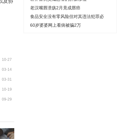
以及协
老汉嘴唇溃疡2月竟成唇癌
食品安全没有零风险但对其违法犯罪必
须“零容忍”
60岁婆婆网上看病被骗2万
10-27
03-14
03-31
10-19
09-29