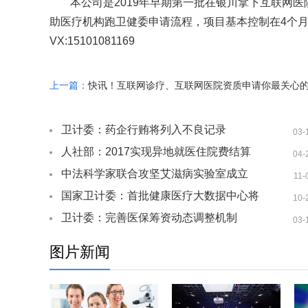
本公司是2019年早期第一批在银川拿下互联网
助医疗机构跑卫健委申请流程，项目基本控制在4个
VX:15101081169
上一篇：
快讯！互联网诊疗、互联网医院资质申请你最关心
全在这里
卫计委：药企行贿将列入不良记录
03-
人社部：2017实现异地就医住院费结算
04-
中法科学家联合攻坚艾滋病实验室成立
11-
国家卫计委：首批健康医疗大数据中心将
10-
在这六个省市试点
卫计委：完善医保筹资动态调整机制
03-
图片新闻