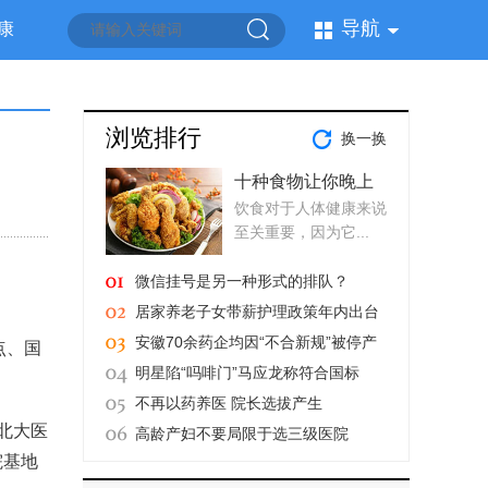
导航
康
浏览排行
换一换
十种食物让你晚上
饮食对于人体健康来说
睡不着
至关重要，因为它...
微信挂号是另一种形式的排队？
居家养老子女带薪护理政策年内出台
安徽70余药企均因“不合新规”被停产
点、国
明星陷“吗啡门”马应龙称符合国标
不再以药养医 院长选拔产生
“北大医
高龄产妇不要局限于选三级医院
院基地