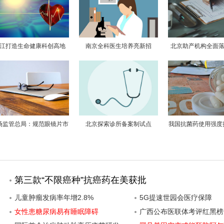
江打造生命健康科创高地
南京全科医生培养亮新招
北京助产机构全面落
测、后建档”
场监管总局：规范眼镜片市
北京探索诊所备案制试点
我国抗菌药使用强度
场 违规企业将被公示
第三款“不限癌种”抗癌药在美获批
儿童肿瘤发病率年增2.8%
5G提速世园会医疗保障
女性患糖尿病易有睡眠障碍
广西公布医联体考评红黑榜