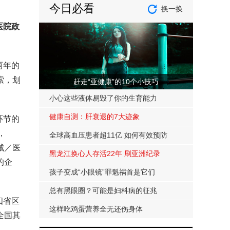
。
今日必看
换一换
医院政
两年的
索，划
赶走“亚健康”的10个小技巧
小心这些液体易毁了你的生育能力
健康自测：肝衰退的7大迹象
环节的
，
全球高血压患者超11亿 如何有效预防
械／医
黑龙江换心人存活22年 刷亚洲纪录
的企
孩子变成“小眼镜”罪魁祸首是它们
总有黑眼圈？可能是妇科病的征兆
四省区
这样吃鸡蛋营养全无还伤身体
全国其