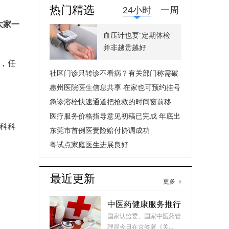
热门精选
24小时
一周
大家一
血压计也要“定期体检”
并非越贵越好
，任
社区门诊只转诊不看病？有关部门称需破
小医联体
惠州医院医生信息共享 在家也可预约挂号
急诊溶栓快速通道把抢救的时间窗前移
医疗服务价格指导意见初稿已完成 年底出
科科
台
东莞市首例医责险赔付协调成功
粤试点家庭医生进展良好
最近更新
更多
中医药健康服务推行
认证制度
国家认监委、国家中医药管
理局今日在京签署《关...