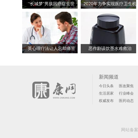
“长城梦”男孩因癌症去世
2020年力争实现医疗卫生机
构监督全覆盖
英心理疗法让人忘却痛苦
恶作剧误饮墨水难救治
新闻频道
今日头条
医改聚焦
生活居家
行业峰会
权威发布
医药动态
网站备