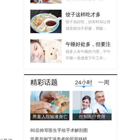
饺子这样吃才多
饺子虽好吃，但有时却让胃
感觉相当不舒服，胃酸...
午睡好处多，但要注
意这几件事
很多人有午睡的习惯，中午
不睡一觉感觉下午工作...
精彩话题
24小时
一周
男童入院输液身亡
控制医疗费用
80后帅哥医生手绘手术解剖图
世界首例艾滋患者的肝脏移植