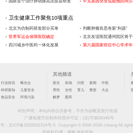
国际首个治疗肺动脉高压疫苗研发
罕见基因突变或能预防阿尔
成功
病
卫生健康工作聚焦10项重点
北京为仿制药研发部分买单
判断肿瘤良恶有新“利器”
世界军运会保障医院确定
北京友谊医院通州院区将于1
四川城乡中医药一体化发展
日试开
第六届国家癌症中心学术年
京召开
其他频道
行业快讯
曝光台
医生
疾病
问答
新闻
中医
科研新知
儿童安全
男性
女性
育儿
整形
大众
食品安全
环境污染
解梦
图库
特别声明：本站内容仅供参考，不作为诊断及医疗依据
广播电视节目制作经营许可证：
(京)字第09345号
案号：
京ICP备2020032324号-5
Copyright © 2006-2026 cnkang All right
所有权归属：康网 版权所有