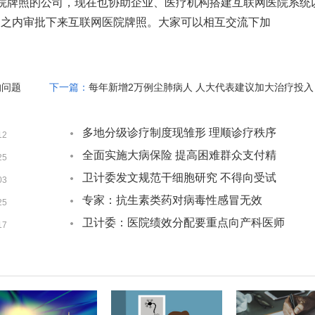
医院牌照的公司，现在也协助企业、医疗机构搭建互联网医院系统
月之内审批下来互联网医院牌照。大家可以相互交流下加
的问题
下一篇：
每年新增2万例尘肺病人 人大代表建议加大治疗投入
多地分级诊疗制度现雏形 理顺诊疗秩序
12
或成难点
全面实施大病保险 提高困难群众支付精
25
准性
卫计委发文规范干细胞研究 不得向受试
03
者收费
专家：抗生素类药对病毒性感冒无效
25
卫计委：医院绩效分配要重点向产科医师
17
倾斜