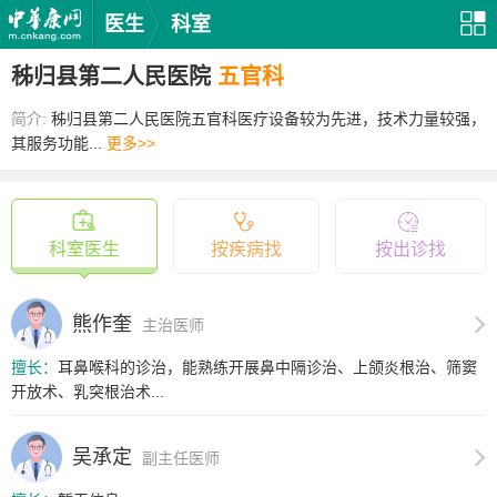
医生
科室
秭归县第二人民医院
五官科
简介:
秭归县第二人民医院五官科医疗设备较为先进，技术力量较强，
其服务功能...
更多>>
科室医生
按疾病找
按出诊找
熊作奎
主治医师
擅长：
耳鼻喉科的诊治，能熟练开展鼻中隔诊治、上颌炎根治、筛窦
开放术、乳突根治术...
吴承定
副主任医师