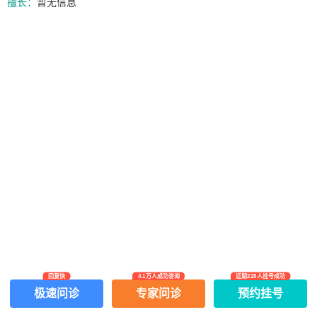
擅长：
暂无信息
回复快
4.1万人成功咨询
近期228人挂号成功
网上有害信息举报专区
关于我们
极速问诊
专家问诊
预约挂号
Copyright ©
2026
中华康网 版权所有