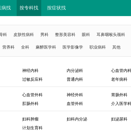
疾病找
按专科找
按症状找
骨科
皮肤性病科
男科
整形美容科
眼科
耳鼻咽喉头颈科
营养科
全科
麻醉医学科
医学影像学
职业病科
其他
神经内科
内分泌科
心血管内
过敏反应科
普通内科
老年病科
心血管外科
神经外科
胃肠外科
肛肠外科
血管外科
介入医学
妇科肿瘤
妇科内分泌
妇泌尿科
计划生育科