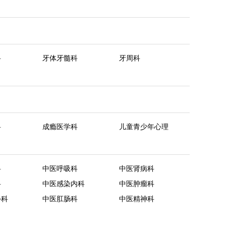
科
牙体牙髓科
牙周科
科
成瘾医学科
儿童青少年心理
科
中医呼吸科
中医肾病科
科
中医感染内科
中医肿瘤科
外科
中医肛肠科
中医精神科