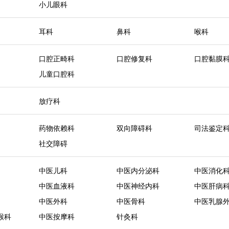
小儿眼科
耳科
鼻科
喉科
口腔正畸科
口腔修复科
口腔黏膜
儿童口腔科
放疗科
药物依赖科
双向障碍科
司法鉴定
社交障碍
中医儿科
中医内分泌科
中医消化
中医血液科
中医神经内科
中医肝病
中医外科
中医骨科
中医乳腺
喉科
中医按摩科
针灸科