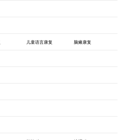
复
儿童语言康复
脑瘫康复