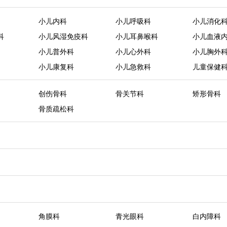
小儿内科
小儿呼吸科
小儿消化
科
小儿风湿免疫科
小儿耳鼻喉科
小儿血液
小儿普外科
小儿心外科
小儿胸外
小儿康复科
小儿急救科
儿童保健
创伤骨科
骨关节科
矫形骨科
骨质疏松科
角膜科
青光眼科
白内障科