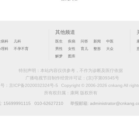
其他频道
性病科
儿科
医生
疾病
问答
新闻
中医
心理科
不孕不育
男性
女性
育儿
整形
大众
解梦
图库
特别声明：本站内容仅供参考，不作为诊断及医疗依据
广播电视节目制作经营许可证：
(京)字第09345号
案号：
京ICP备2020032324号-5
Copyright © 2006-2026 cnkang All right
所有权归属：康网 版权所有
99991115 010-62627210 举报邮箱: administrator@cnkang.