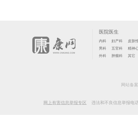
医院医生
内科
妇产科
皮肤
男科
五官科
精神
外科
肿瘤科
其它
网站备
网上有害信息举报专区
违法和不良信息举报电话: 156