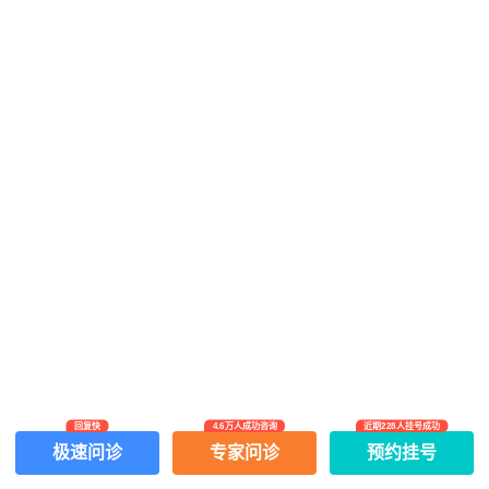
回复快
4.6万人成功咨询
近期228人挂号成功
网上有害信息举报专区
关于我们
极速问诊
专家问诊
预约挂号
Copyright ©
2026
中华康网 版权所有