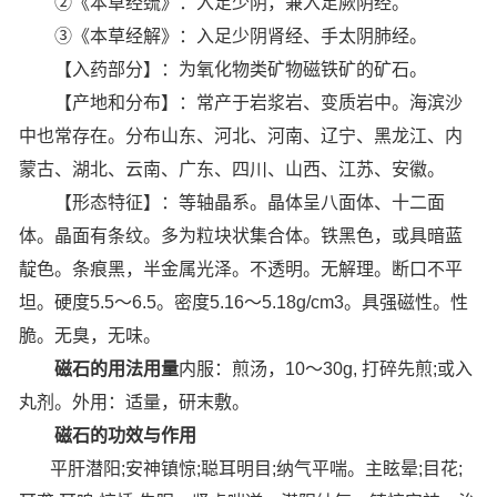
②《本草经巯》：入足少阴，兼入足厥阴经。
③《本草经解》：入足少阴肾经、手太阴肺经。
【入药部分】：为氧化物类矿物磁铁矿的矿石。
【产地和分布】：常产于岩浆岩、变质岩中。海滨沙
中也常存在。分布山东、河北、河南、辽宁、黑龙江、内
蒙古、湖北、云南、广东、四川、山西、江苏、安徽。
【形态特征】：等轴晶系。晶体呈八面体、十二面
体。晶面有条纹。多为粒块状集合体。铁黑色，或具暗蓝
靛色。条痕黑，半金属光泽。不透明。无解理。断口不平
坦。硬度5.5～6.5。密度5.16～5.18g/cm3。具强磁性。性
脆。无臭，无味。
磁石的用法用量
内服：煎汤，10～30g, 打碎先煎;或入
丸剂。外用：适量，研末敷。
磁石的功效与作用
平肝潜阳;安神镇惊;聪耳明目;纳气平喘。主眩晕;目花;