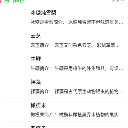
热门推荐
更多>>
冰糖炖雪梨
冰糖炖雪梨简介： 冰糖炖雪梨不但味道鲜美，外形美观，还是一道非常有用的食疗药膳，它对一些症状起到的功效与作用也十分显着。 冰糖炖雪梨 的药性： 味甘，性平。 冰糖炖雪梨 的功效与作用： 清热化痰、止咳、滋阴润肺、生津养胃、温中止呃。 冰糖炖雪梨 适应症： 适用于慢性气管炎、百日咳、慢性咽炎、胃阴不足、脾虚失和而见呃逆患者等。… [详细]
云芝
云芝简介： 云芝又叫杂色云芝、 彩绒革盖菌、杂色云芝，云芝是最具药用价值的真菌之一。 云芝的药性： 味甘、淡，微寒。 云芝的功效与作用： 具有健脾利湿、止咳平喘、清热解毒、抗肿瘤的功效。 云芝适应症： 适用于慢性活动性肝炎、肝硬化、慢性支气管炎、小儿痉挛性支气管炎、咽喉肿痛、多种肿瘤、类风湿性关节炎、白血病等。… [详细]
牛鞭
牛鞭简介 ：牛鞭是用雄牛的外生殖器，有温补肾阳的功效。 牛鞭的性味 ：温。 牛鞭的功效与作用 ：温补肾阳。 牛鞭适应症 ：主治肾虚阳萎、遗精、腰膝酸软。
裸藻
裸藻简介： 裸藻是古代原生动物眼虫的植物学名称，又称绿虫藻，同时具有动物与植物两种特性。 裸藻的药性： 味甘，性寒。 裸藻的功效与作用： 调整肠胃、保护肝脏、净化血液，对过敏性皮炎亦有缓和作用。 裸藻适应症： 用于便秘、宿便、癌症、艾滋病等及防治过敏症状。… [详细]
橄榄果
橄榄果简介 ：橄榄科橄榄属乔木植物的果实卵圆形至纺锤形，成熟时黄绿色，外果皮厚，核硬，两端尖，核面粗化。花期4-5月，果10-12月成熟。 橄榄果的性味 ：甘;酸;涩;性平。 橄榄果的功效与作用 ：清肺利咽;生津止渴;解毒。 橄榄果适应症 ：主咳嗽痰血;咽喉肿痛;暑热烦渴;醉酒;鱼蟹中毒。