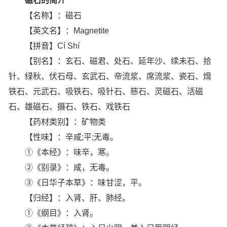
磁石的简介
【名称】：磁石
【英文名】：Magnetite
【拼音】Cí Shí
【别名】：玄石、磁君、处石、延年沙、续未石、拾
针、绿秋、伏石母、玄武石、帝流浆、席流浆、瓷石、熁
铁石、元武石、吸铁石、吸针石、慈石、灵磁石、活磁
石、雄磁石、摄石、铁石、戏铁石
【药材类别】：矿物类
【性味】：辛咸;平;无毒。
①《本经》：味辛，寒。
②《别录》：咸，无毒。
③《日华子本草》：味甘涩，平。
【归经】：入肾、肝、肺经。
①《纲目》：入肾。