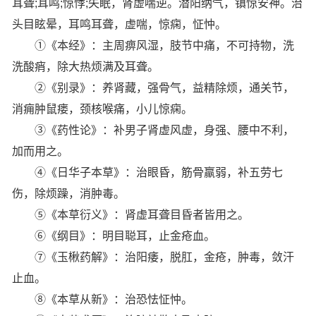
耳聋;耳鸣;惊悸;失眠，肾虚喘逆。潜阳纳气，镇惊安神。治
头目眩晕，耳鸣耳聋，虚喘，惊痫，怔忡。
①《本经》：主周痹风湿，肢节中痛，不可持物，洗
洗酸痟，除大热烦满及耳聋。
②《别录》：养肾藏，强骨气，益精除烦，通关节，
消痈肿鼠瘘，颈核喉痛，小儿惊痫。
③《药性论》：补男子肾虚风虚，身强、腰中不利，
加而用之。
④《日华子本草》：治眼昏，筋骨羸弱，补五劳七
伤，除烦躁，消肿毒。
⑤《本草衍义》：肾虚耳聋目昏者皆用之。
⑥《纲目》：明目聪耳，止金疮血。
⑦《玉楸药解》：治阳痿，脱肛，金疮，肿毒，敛汗
止血。
⑧《本草从新》：治恐怯怔忡。