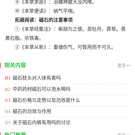
⑨《本草求原》：治瞳神散大及内障。
⑩《本草便读》：纳气平喘。
拓展阅读：磁石的注意事项
①《本草经集注》：柴胡为之使。恶牡丹、莽草。畏
黄石脂。杀铁毒。
②《本草从新》：重镇伤气，可暂用而不可久。
相关内容
更多>>
磁石枕头对人体有害吗
中药药材磁石可以泡水喝吗
磁石价格与走势以及功效是什么
磁石的功效与作用
关于磁石内裤有用吗的讨论