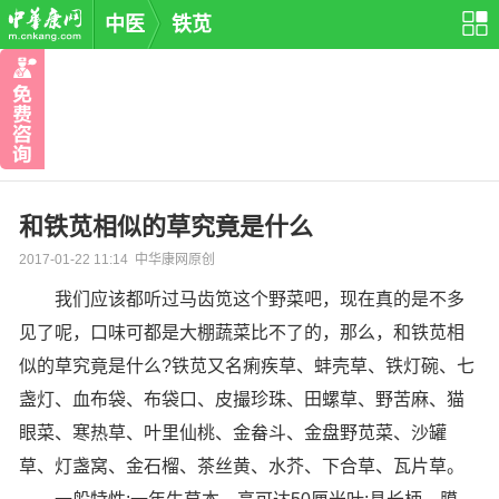
中医
铁苋
和铁苋相似的草究竟是什么
2017-01-22 11:14 中华康网原创
我们应该都听过马齿笕这个野菜吧，现在真的是不多
见了呢，口味可都是大棚蔬菜比不了的，那么，和铁苋相
似的草究竟是什么?铁苋又名痢疾草、蚌壳草、铁灯碗、七
盏灯、血布袋、布袋口、皮撮珍珠、田螺草、野苦麻、猫
眼菜、寒热草、叶里仙桃、金畚斗、金盘野苋菜、沙罐
草、灯盏窝、金石榴、茶丝黄、水芥、下合草、瓦片草。