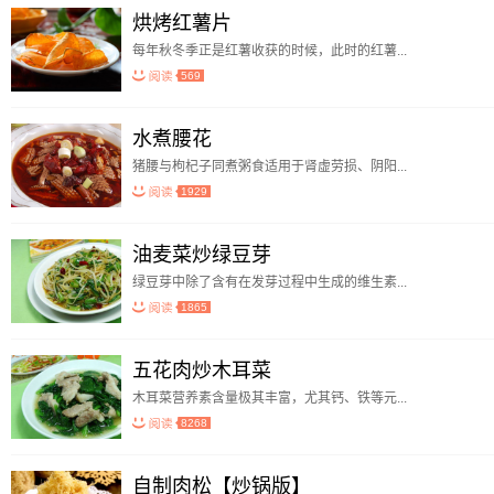
烘烤红薯片
每年秋冬季正是红薯收获的时候，此时的红薯...
569
水煮腰花
猪腰与枸杞子同煮粥食适用于肾虚劳损、阴阳...
1929
油麦菜炒绿豆芽
绿豆芽中除了含有在发芽过程中生成的维生素...
1865
五花肉炒木耳菜
木耳菜营养素含量极其丰富，尤其钙、铁等元...
8268
自制肉松【炒锅版】