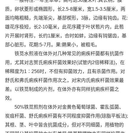
一般特性:一年生草本，高可达50厘米叶:具长柄，膜
质，卵状菱形或椭圆形，长2.5-8厘米，宽1.5-3.5厘米，两
面均略粗糙，先端渐尖，基部楔形，3脉，边缘有钝齿。花:
雄花序极短，长2-10毫米，此花序藏于叶状苞片内，此苞
片开展时肾形，长约1厘米，合时如蚌，边缘有钝锯齿，基
部心脏形。花期:5-7月。果:蒴果小，被粗毛。
铁苋水煎液在体外对几种常见的痢疾杆菌都有抗菌作
用，尤其对志贺氏痢疾杆菌效果好(试管内2倍稀释法)，在
稀释度为1∶256时，不但有抑菌效力，且有杀菌作用。对
舒氏和弗氏痢疾杆菌作用次之，对宋内氏痢疾杆菌效果最
差。以铁苋制成的片剂，在体外亦有同样抗痢疾杆菌之
效。
50%铁苋煎剂在体外对金黄色葡萄球菌、霍乱弧菌、
炭疽杆菌、舒氏痢疾杆菌有不同程度抑菌作用(琼脂平板法);
其根、茎、叶中皆含抗菌成分，但对不同细菌，用植物的