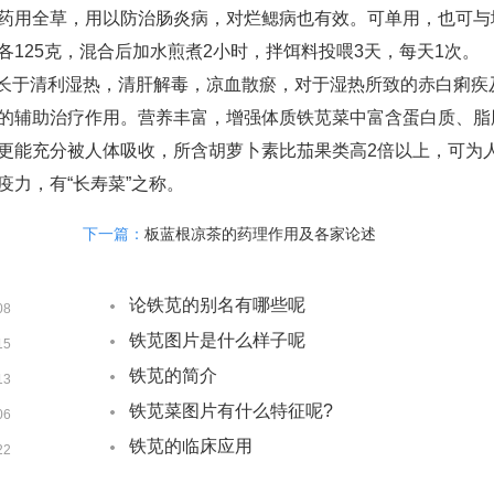
药用全草，用以防治肠炎病，对烂鳃病也有效。可单用，也可与
125克，混合后加水煎煮2小时，拌饵料投喂3天，每天1次。
长于清利湿热，清肝解毒，凉血散瘀，对于湿热所致的赤白痢疾
的辅助治疗作用。营养丰富，增强体质铁苋菜中富含蛋白质、脂
更能充分被人体吸收，所含胡萝卜素比茄果类高2倍以上，可为
力，有“长寿菜”之称。
下一篇：
板蓝根凉茶的药理作用及各家论述
论铁苋的别名有哪些呢
08
铁苋图片是什么样子呢
15
铁苋的简介
13
铁苋菜图片有什么特征呢?
06
铁苋的临床应用
22