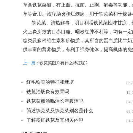
草含铁苋菜碱，有止血、抗菌、止痢、解毒等功能，
草等合用。治疗肠炎和烂鳃病，用干铁苋菜和干辣蓼各
铁苋菜、清热解毒，明目利咽铁苋菜性味甘凉，
火上炎所致的目赤目痛、咽喉红肿不利等，均有一定
糖类及多种维生素和矿物质，其所含的蛋白质比牛奶
供丰富的营养物质，有利于强身健体，提高机体的免疫
上一篇：
铁苋菜图片有什么特征呢?
红毛铁苋的特征和栽培
06-
铁苋治肠炎有效果吗
12-
铁苋菜煎汤喝治长年腹泻吗
04-
简述铁苋菜及铁苋菜别名是什么
02-
了解粉红铁苋及其相关内容
01-