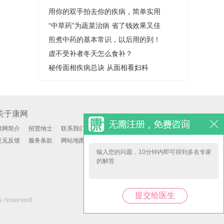
作用
病！
用你的双手拍去你的疾病，简单实用
“中草药”为蔬菜治病 省了钱效果又佳
煎煮中药的基本常识，以后用的到！
虚不受补者冬天怎么食补？
秘传面相疾病总诀 从面相看妇科
关于康网
康网简介
招贤纳士
联系我们
意见反馈
服务条款
网站地图
s reserved