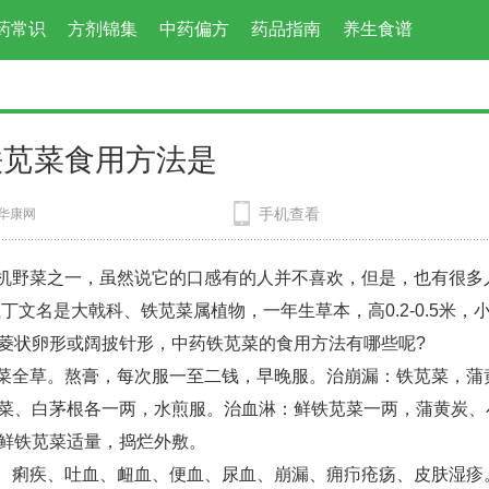
药常识
方剂锦集
中药偏方
药品指南
养生食谱
铁苋菜食用方法是
手机查看
华康网
机野菜之一，虽然说它的口感有的人并不喜欢，但是，也有很多
文名是大戟科、铁苋菜属植物，一年生草本，高0.2-0.5米，
菱状卵形或阔披针形，中药铁苋菜的食用方法有哪些呢?
菜全草。熬膏，每次服一至二钱，早晚服。治崩漏：铁苋菜，蒲
菜、白茅根各一两，水煎服。治血淋：鲜铁苋菜一两，蒲黄炭、
鲜铁苋菜适量，捣烂外敷。
、痢疾、吐血、衄血、便血、尿血、崩漏、痈疖疮疡、皮肤湿疹