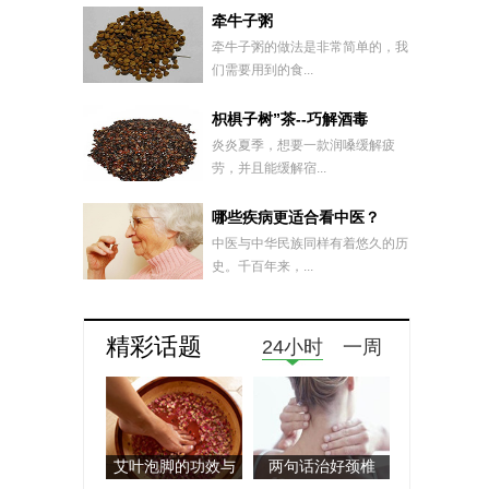
牵牛子粥
牵牛子粥的做法是非常简单的，我
们需要用到的食...
枳椇子树”茶--巧解酒毒
炎炎夏季，想要一款润嗓缓解疲
劳，并且能缓解宿...
哪些疾病更适合看中医？
中医与中华民族同样有着悠久的历
史。千百年来，...
精彩话题
24小时
一周
艾叶泡脚的功效与
两句话治好颈椎