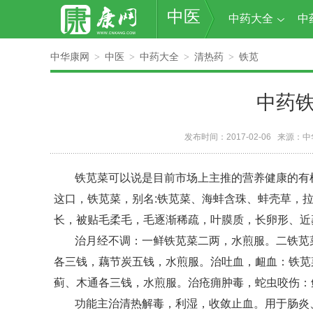
中医
中药大全
中
中华康网
中医
中药大全
清热药
铁苋
>
>
>
>
中药
发布时间：2017-02-06 来源：
中
铁苋菜可以说是目前市场上主推的营养健康的有
这口，铁苋菜，别名:铁苋菜、海蚌含珠、蚌壳草，拉丁
长，被贴毛柔毛，毛逐渐稀疏，叶膜质，长卵形、近
治月经不调：一鲜铁苋菜二两，水煎服。二铁苋
各三钱，藕节炭五钱，水煎服。治吐血，衄血：铁苋
蓟、木通各三钱，水煎服。治疮痈肿毒，蛇虫咬伤：
功能主治清热解毒，利湿，收敛止血。用于肠炎