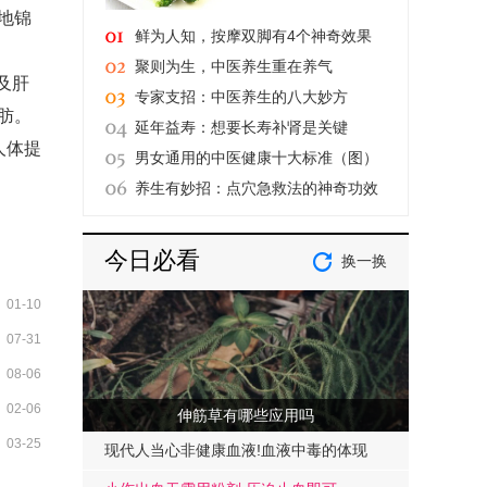
地锦
鲜为人知，按摩双脚有4个神奇效果
聚则为生，中医养生重在养气
及肝
专家支招：中医养生的八大妙方
肪。
延年益寿：想要长寿补肾是关键
人体提
男女通用的中医健康十大标准（图）
养生有妙招：点穴急救法的神奇功效
今日必看
换一换
01-10
07-31
08-06
02-06
伸筋草有哪些应用吗
03-25
现代人当心非健康血液!血液中毒的体现