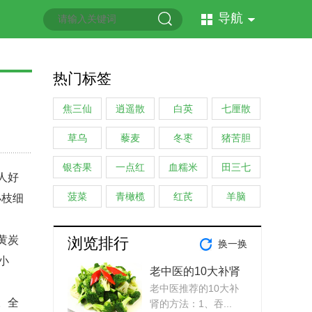
导航
热门标签
焦三仙
逍遥散
白英
七厘散
草乌
藜麦
冬枣
猪苦胆
银杏果
一点红
血糯米
田三七
人好
菠菜
青橄榄
红芪
羊脑
小枝细
黄炭
浏览排行
换一换
小
老中医的10大补肾
老中医推荐的10大补
方法
。全
肾的方法：1、吞...