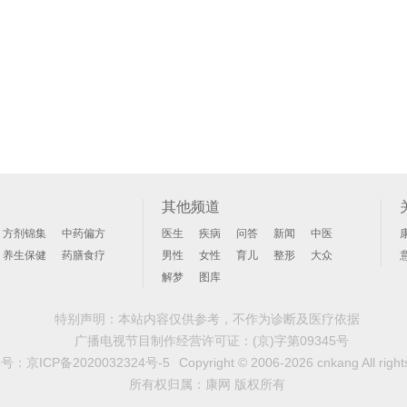
其他频道
方剂锦集
中药偏方
医生
疾病
问答
新闻
中医
养生保健
药膳食疗
男性
女性
育儿
整形
大众
解梦
图库
特别声明：本站内容仅供参考，不作为诊断及医疗依据
广播电视节目制作经营许可证：
(京)字第09345号
案号：
京ICP备2020032324号-5
Copyright © 2006-2026 cnkang All right
所有权归属：康网 版权所有