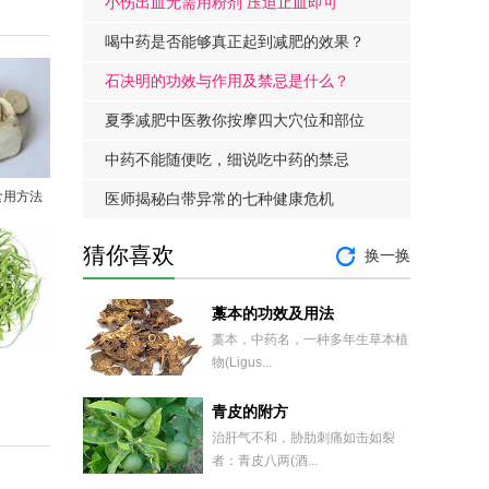
小伤出血无需用粉剂 压迫止血即可
喝中药是否能够真正起到减肥的效果？
石决明的功效与作用及禁忌是什么？
夏季减肥中医教你按摩四大穴位和部位
中药不能随便吃，细说吃中药的禁忌
食用方法
医师揭秘白带异常的七种健康危机
猜你喜欢
换一换
藁本的功效及用法
藁本，中药名，一种多年生草本植
物(Ligus...
青皮的附方
治肝气不和，胁肋刺痛如击如裂
者：青皮八两(酒...