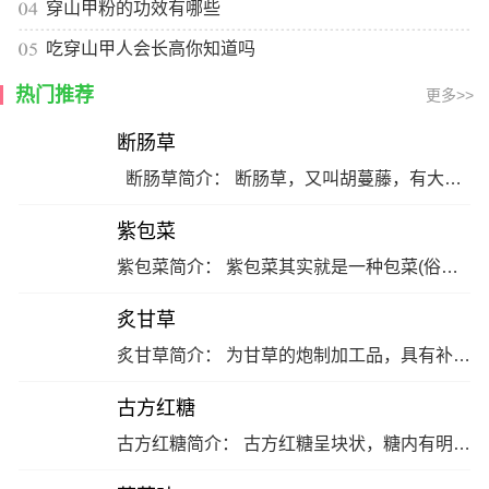
穿山甲粉的功效有哪些
吃穿山甲人会长高你知道吗
热门推荐
更多>>
断肠草
断肠草简介： 断肠草，又叫胡蔓藤，有大毒。生于村旁、路边、山坡草丛或灌木丛中，药用全草，全年可采。 断肠草的药性： 性温，味苦、辛。 断肠草的功效与作用： 攻毒拔毒，散瘀止痛，杀虫止痒。 断肠草适应症： 皮肤湿疹，体癣，脚癣，跌打损伤。… [详细]
紫包菜
紫包菜简介： 紫包菜其实就是一种包菜(俗称)，只是颜色是紫色的。 紫包菜的药性： 性寒、味苦。 紫包菜的功效与作用： 具有强身健体的作用，其能够提高机体免疫力，经常食用能够增强人的活力，使人精神充沛。 紫包菜适应症： 能够防治咽喉疼痛，还可以一定程度上对关节炎患者大有裨益。
炙甘草
炙甘草简介： 为甘草的炮制加工品，具有补脾和胃，益气复脉的功效。 炙甘草的药性： 性味甘，平。 炙甘草的功效与作用： 和中缓急，润肺，解毒。 炙甘草适应症： 脾胃虚弱，倦怠乏力，心动悸，脉结代。… [详细]
古方红糖
古方红糖简介： 古方红糖呈块状，糖内有明显的沙状纹理。 古方红糖的药性： 味甘、性温、无毒。 古方红糖的功效与作用： 补血、护肤、活血化淤、缓中止痛、补虚健脾、暖胃。 古方红糖适应症： 心腹热胀，口干欲饮，咽喉肿疼，肺热咳嗽，心肺及大小肠热，酒毒。… [详细]