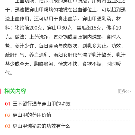
止血功能：把炮制成的穿山甲研磨，用时将出血处沾
干，迅速把穿山甲粉均匀地撒在出血部位上，可以起到迅
速止血作用，还可以用于鼻出血等。穿山甲通乳汤，材
料：猪蹄筋200克，穿山甲30克，丝瓜络15克，佛手10
克。做法：上药洗净，置沙锅或高压锅内炖熟，食时入
盐、姜汁少许，每日食汤与肉数次，到乳多为止。功效：
疏肝理气、养血通乳、治妇女肝郁气滞型乳汁缺乏，乳汁
甚少或全无，胸胁胀闷，情志不快，食欲不振，时时嗳
气。
相关内容
更多>>
王不留行通草穿山甲的功效
穿山甲的药用价值
穿山甲炖猪蹄的功效有什么