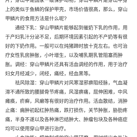
片，穿山甲是国家一级保护动物，穿山甲鳞片是穿山甲身
上的类似于鱼鳞的保护甲壳，市场价值很高，那么，穿山
甲鳞片的食用方法是什么呢?
通经下乳：穿山甲鳞片能够起到催奶下乳的作用，用
于产妇乳汁分泌不足，后期环境因素引起的不产奶等有很
好的下奶作用。一般可以在炖猪蹄时放十克左右。也可治
疗女性乳房肿胀，小叶增生，以及哺乳期乳管阻塞而肿
胀。调经：穿山甲鳞片还具有活血调经的作用，用于治疗
妇女月经减少，闭经，痛经，经血黑等。
祛风除湿：穿山甲鳞片对风寒湿邪痹阻经脉，气血凝
滞不通所致的腰腿骨节疼痛，风湿痹痛，屈伸困难，中风
瘫痪，疥癣，风癞等有很好的治疗作用。活血散结，消肿
止痛：痈肿初起红肿热痛，跌打损伤，关节肿胀，胁肋疼
痛，半身不遂以及各种淋巴结肿大、肿瘤包块及各种癌症
均可以使用穿山甲进行治疗。