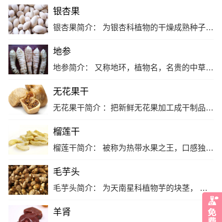
银杏果
银杏果简介： 为银杏科植物的干燥成熟种子，具有敛肺定喘，止带浊，缩小便的功效。 银杏果的药性： 性味甘、苦、涩，平;有毒。 银杏果的功效与作用： 敛肺定喘;止带缩尿。 银杏果适应症： 痰多喘咳，带下白浊，遗尿尿频。… [详细]
地参
地参简介： 又称地环，植物名，名贵的中草药，且具有提神醒脑、开胃化食、补肝肾两虚、强腰膝筋骨之效。 地参的药性： 味苦，性寒。 地参的功效与作用： 强身健体、润肠通便、养颜美容、帮助消化、脂降压。 地参适应症： 高血压，糖尿病，心脑血管疾病、肥胖症。… [详细]
无花果干
无花果干简介 ：把新鲜无花果加工成干制品。 无花果干的药性 ：甘;性凉 。 无花果干的功效与作用 ：清热生津;健脾开胃;解毒消肿。 无花果干适应症 ：主咽喉肿痛;燥咳声嘶;乳汁稀少;肠热便秘;食欲不振;消化不良，泄泻痢疾;痈肿;癣疾 。
榴莲干
榴莲干简介： 被称为热带水果之王，口感独特深受大众喜爱。用最先进之-45℃急速冷冻系统瞬间急冻再真空干燥。 榴莲干的药性： 辛、甘、热。 榴莲干的功效与作用： 增强人体免疫力、记忆力，促进肠道蠕动，帮助消化。 榴莲干适应症： 适合于发育期青少年，病后体虚及怀孕妇女食用，更是素食极品。
毛芋头
毛芋头简介： 为天南星科植物芋的块茎， 毛芋头的药性： 甘辛，平。 毛芋头的功效与作用： 增强免疫力、洁齿防龋、解毒防癌、美容乌发、补中益气。 毛芋头适应症： 消疬散结，治瘰疬，肿毒，腹中癖决，牛皮癣，汤火伤。… [详细]
羊肾