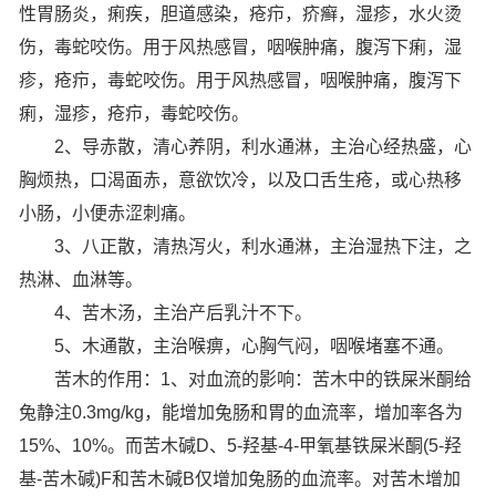
性胃肠炎，痢疾，胆道感染，疮疖，疥癣，湿疹，水火烫
伤，毒蛇咬伤。用于风热感冒，咽喉肿痛，腹泻下痢，湿
疹，疮疖，毒蛇咬伤。用于风热感冒，咽喉肿痛，腹泻下
痢，湿疹，疮疖，毒蛇咬伤。
2、导赤散，清心养阴，利水通淋，主治心经热盛，心
胸烦热，口渴面赤，意欲饮冷，以及口舌生疮，或心热移
小肠，小便赤涩刺痛。
3、八正散，清热泻火，利水通淋，主治湿热下注，之
热淋、血淋等。
4、苦木汤，主治产后乳汁不下。
5、木通散，主治喉痹，心胸气闷，咽喉堵塞不通。
苦木的作用：1、对血流的影响：苦木中的铁屎米酮给
兔静注0.3mg/kg，能增加兔肠和胃的血流率，增加率各为
15%、10%。而苦木碱D、5-羟基-4-甲氧基铁屎米酮(5-羟
基-苦木碱)F和苦木碱B仅增加兔肠的血流率。对苦木增加