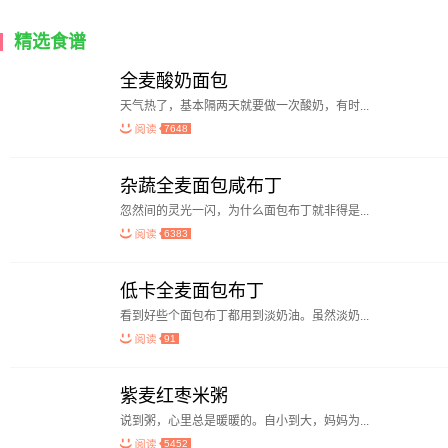
精选食谱
全麦酸奶面包
天气热了，基本隔两天就要做一次酸奶，有时...
7648
杂蔬全麦面包咸布丁
忽然间的灵光一闪，为什么面包布丁就非得是...
6383
低卡全麦面包布丁
看到好些个面包布丁都用到淡奶油。虽然淡奶...
91
紫麦红枣米粥
说到粥，心里总是暖暖的。自小到大，妈妈为...
5452