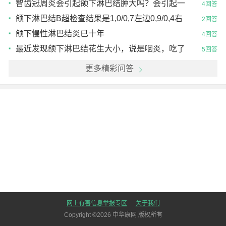
消化呼吸科?耳鼻喉科?这个症状有1个月了，打了5
智齿冠周炎会引起颌下淋巴结肿大吗？会引起一
4回答
天消炎针...
边的偏头痛吗？嘴巴里痛的不行，嘴都合不拢了，
颌下淋巴结B超检查结果是1,0/0,7左边0,9/0,4右
2回答
吃东西只能不痛
边大的，别的腺体正常B超诊断是颌下淋巴结炎...
颌下慢性淋巴结炎已十年
4回答
最近发现颌下淋巴结花生大小，说是咽炎，吃了
5回答
药，疙瘩还有怎么办？
更多精彩问答
网上有害信息举报专区
关于我们
Copyright ©
2026
中华康网 版权所有