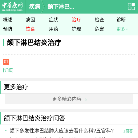
疾病
颌下淋巴...
概述
病因
症状
治疗
检查
诊断
预防
饮食
用药
护理
危害
更多
颌下淋巴结炎治疗
01
[详细]
更多治疗
更多精彩内容
颌下淋巴结炎治疗问答
颌下多发性淋巴结肿大应该去看什么科?五官科?
1回答