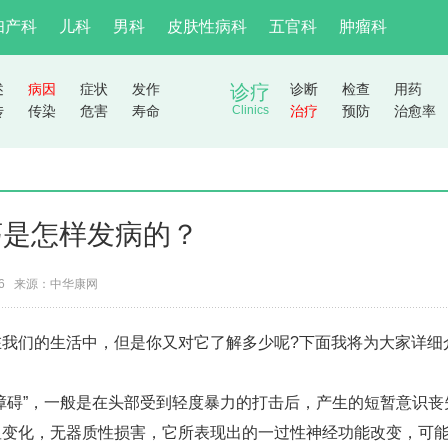
妇产科
儿科
男科
皮肤性病科
五官科
肿瘤科
述
病因
症状
发作
诊疗
诊断
检查
用药
传
传染
危害
寿命
Clinics
治疗
预防
治愈率
荡是怎样发病的？
26 来源：
中华康网
们的生活中，但是你又对它了解多少呢?下面我将为大家详细
碍”，一般是在头部受到轻度暴力的打击后，产生的短暂意识丧
显变化，无器质性损害，它所表现出的一过性神经功能改变，可