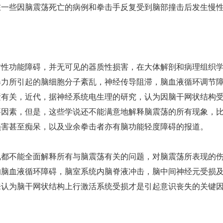
在一些因脑震荡死亡的病例和拳击手反复受到脑部撞击后发生慢
功能障碍，并无可见的器质性损害，在大体解剖和病理组织
暴力所引起的脑细胞分子紊乱，神经传导阻滞，脑血液循环调节
素有关，近代，据神经系统电生理的研究，认为因脑干网状结构
要因素，但是，这些学说还不能满意地解释脑震荡的所有现象，
损害甚至痴呆，以及业余拳击者亦有脑功能轻度障碍的报道。
不能全面解释所有与脑震荡有关的问题，对脑震荡所表现的
的脑血液循环障碍，脑室系统内脑脊液冲击，脑中间神经元受损
来认为脑干网状结构上行激活系统受损才是引起意识丧失的关键