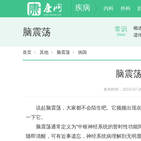
疾病
内科
外科
常识
概
脑震荡
View
遗
首页
其他
脑震荡
病因
>
>
>
脑震
发布时间：2015-07-
说起脑震荡，大家都不会陌生吧。它频频出现在我
一下它。
脑震荡通常定义为“中枢神经系统的暂时性功能障
随即清醒，可有近事遗忘，神经系统病理解剖无明