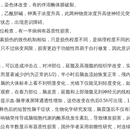
，染色体改变，有的伴溶酶体膜破裂。
，乙酰胆碱，钾离子浓度升高，此两种物质浓度升高使神经元突
醒状态，出现意识障碍。
位检查，有一半病例有器质性损害。
索损伤的致伤机制相似，只是损伤程度不同，是病理程度不同的
，只不过病变局限，损害更趋于功能性而易于自行修复，因此意
可以造成冲击点，对冲部位，延髓及高颈髓的组织学改变，
显著减少(约为正常的1/2)，半小时后脑血流始恢复正常，颅
，脑的大体标本上看不到明显变化，光镜下仅能见到轻度变化，
下观察，在着力部位，脑皮质，延髓和上部颈髓见到神经元的线
示血-脑脊液屏障通透性增加，这些改变在伤后0.5h可出现，1
解释伤后的短暂性脑干症状，生物化学研究发现，脑震荡后不仅有
影响轴突传导或脑细胞代谢的酶系统发生紊乱，导致继发损害，
位有半数显示有器质性损害，国外学者采用前瞻性研究，对连续7